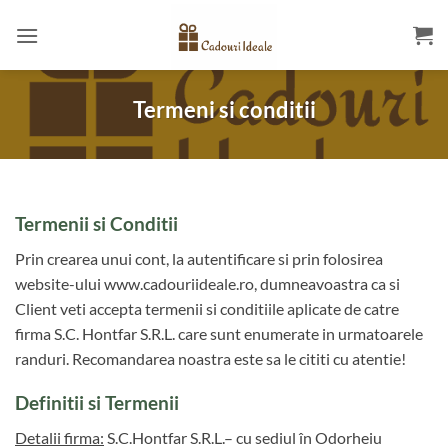
Skip
to
content
Termeni si conditii
Termenii si Conditii
Prin crearea unui cont, la autentificare si prin folosirea
website-ului www.cadouriideale.ro, dumneavoastra ca si
Client veti accepta termenii si conditiile aplicate de catre
firma S.C. Hontfar S.R.L. care sunt enumerate in urmatoarele
randuri. Recomandarea noastra este sa le cititi cu atentie!
Definitii si Termenii
Detalii firma:
S.C.Hontfar S.R.L.– cu sediul în Odorheiu