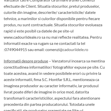
efectuate de Client. Situatia stocurilor, pretul produselor,
culorile din imagine, descrierile/ caracteristicile/ datele
tehnice, a marimilor si culorilor disponibile pentru fiecare
produs, nu sunt contractuale. Situatia stocurilor evolueaza
rapid si este posibil ca datele de pe site-ul
www.cadouriideale.ro sa nu mai reflecte realitatea. Pentru
informatii exacte va rugam sa ne contactati la tel
:0749044915 sau email: comenzi
@cadouriidele.ro
Informatii despre produse
– Vanzatorul incearca sa mentina
corectitudinea informatiilor/ fotografiilor expuse pe site. Cu
toate acestea, avand in vedere posibilele erori cu privire la
aceste informatii, fima S.C. Hontfar S.R.L. mentioneaza ca
imaginea produselor au caracter informativ, iar produsul
livrat poate diferi de imagine in orice mod, datorita
transfomarii caracteristiciilor, aspectului fara atentionare
precedenta din partea producatorului. Totodata unele
specificatii ale produselor prezentate pe Site-ul