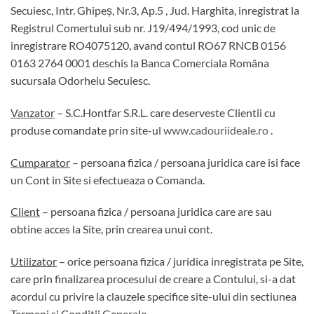
Secuiesc, Intr. Ghipeș, Nr.3, Ap.5 , Jud. Harghita, inregistrat la
Registrul Comertului sub nr. J19/494/1993, cod unic de
inregistrare RO4075120, avand contul RO67 RNCB 0156
0163 2764 0001 deschis la Banca Comerciala Româna
sucursala Odorheiu Secuiesc.
Vanzator
– S.C.Hontfar S.R.L. care deserveste Clientii cu
produse comandate prin site-ul
www.cadouriideale.ro
.
Cumparator
– persoana fizica / persoana juridica care isi face
un Cont in Site si efectueaza o Comanda.
Client
– persoana fizica / persoana juridica care are sau
obtine acces la Site, prin crearea unui cont.
Utilizator
– orice persoana fizica / juridica inregistrata pe Site,
care prin finalizarea procesului de creare a Contului, si-a dat
acordul cu privire la clauzele specifice site-ului din sectiunea
Termeni si Conditii Generale.