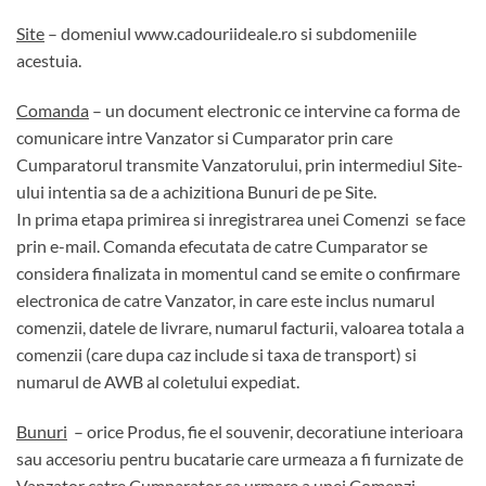
Site
– domeniul www.cadouriideale.ro si subdomeniile
acestuia.
Comanda
– un document electronic ce intervine ca forma de
comunicare intre Vanzator si Cumparator prin care
Cumparatorul transmite Vanzatorului, prin intermediul Site-
ului intentia sa de a achizitiona Bunuri de pe Site.
In prima etapa primirea si inregistrarea unei Comenzi se face
prin e-mail. Comanda efecutata de catre Cumparator se
considera finalizata in momentul cand se emite o confirmare
electronica de catre Vanzator, in care este inclus numarul
comenzii, datele de livrare, numarul facturii, valoarea totala a
comenzii (care dupa caz include si taxa de transport) si
numarul de AWB al coletului expediat.
Bunuri
– orice Produs, fie el souvenir, decoratiune interioara
sau accesoriu pentru bucatarie care urmeaza a fi furnizate de
Vanzator catre Cumparator ca urmare a unei Comenzi