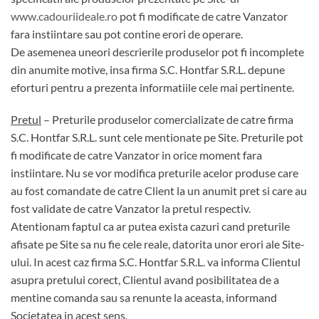
www.cadouriideale.ro
pot fi modificate de catre Vanzator
fara instiintare sau pot contine erori de operare.
De asemenea uneori descrierile produselor pot fi incomplete
din anumite motive, insa firma S.C. Hontfar S.R.L. depune
eforturi pentru a prezenta informatiile cele mai pertinente.
Pretul
– Preturile produselor comercializate de catre firma
S.C. Hontfar S.R.L. sunt cele mentionate pe Site. Preturile pot
fi modificate de catre Vanzator in orice moment fara
instiintare. Nu se vor modifica preturile acelor produse care
au fost comandate de catre Client la un anumit pret si care au
fost validate de catre Vanzator la pretul respectiv.
Atentionam faptul ca ar putea exista cazuri cand preturile
afisate pe Site sa nu fie cele reale, datorita unor erori ale Site-
ului. In acest caz firma S.C. Hontfar S.R.L. va informa Clientul
asupra pretului corect, Clientul avand posibilitatea de a
mentine comanda sau sa renunte la aceasta, informand
Societatea in acest sens.