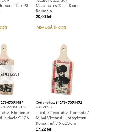
rativ
Tocator decorativ
Romani” 12 x 28
Maramures 12 x 28 cm,
a
Romania
20,00
lei
 COȘ
ADAUGĂ ÎN COȘ
 EPUIZAT
427947053489
Cod produs:
6427947053472
TOCATOARE DECORATIVE SUVENIR
SOUVENIR
orativ „Momente
Tocator decorativ „Romania /
ilie dacica” 12 x
Mihai Viteazul – Intregitorul
Romaniei” 9.5 x 23 cm
17,22
lei