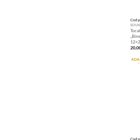
Cod p
SOUV
Toca
„Bin
12×
20,0
ADA
Cod p