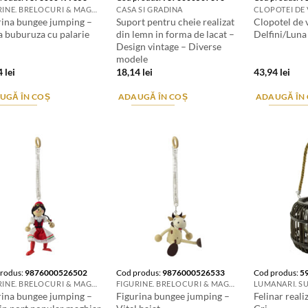
FIGURINE. BRELOCURI & MAGNETI DE FRIGIDER
CASA SI GRADINA
CLOPOTEI DE
rina bungee jumping –
Suport pentru cheie realizat
Clopotel de 
a buburuza cu palarie
din lemn in forma de lacat –
Delfini/Lun
Design vintage – Diverse
modele
4
lei
18,14
lei
43,94
lei
UGĂ ÎN COȘ
ADAUGĂ ÎN COȘ
ADAUGĂ ÎN
rodus:
9876000526502
Cod produs:
9876000526533
Cod produs:
5
FIGURINE. BRELOCURI & MAGNETI DE FRIGIDER
FIGURINE. BRELOCURI & MAGNETI DE FRIGIDER
rina bungee jumping –
Figurina bungee jumping –
Felinar reali