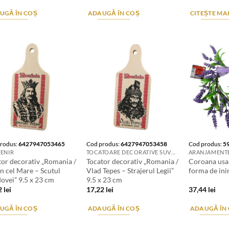
UGĂ ÎN COȘ
ADAUGĂ ÎN COȘ
CITEȘTE MA
rodus:
6427947053465
Cod produs:
6427947053458
Cod produs:
5
ENIR
TOCATOARE DECORATIVE SUVENIR
tor decorativ „Romania /
Tocator decorativ „Romania /
Coroana usa 
n cel Mare – Scutul
Vlad Tepes – Strajerul Legii”
forma de in
ovei” 9.5 x 23 cm
9.5 x 23 cm
2
lei
17,22
lei
37,44
lei
UGĂ ÎN COȘ
ADAUGĂ ÎN COȘ
ADAUGĂ ÎN