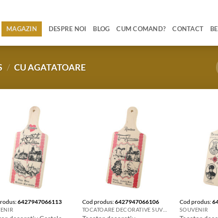
MAGAZIN
DESPRE NOI
BLOG
CUM COMAND?
CONTACT
BE
S
/
CU AGATATOARE
rodus:
6427947066113
Cod produs:
6427947066106
Cod produs:
6
ENIR
TOCATOARE DECORATIVE SUVENIR
SOUVENIR