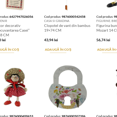
rodus:
6427947026056
Cod produs:
9876000542458
Cod produs:
9
ENIR
CASA SI GRADINA
tor decorativ
Clopotel de vant din bambus
Figurina bun
ecuvantarea Casei”
19×74 CM
Mozart 14 
28 CM
0
lei
43,94
lei
56,74
lei
UGĂ ÎN COȘ
ADAUGĂ ÎN COȘ
ADAUGĂ ÎN
rodus:
9876000499653
Cod produs:
9876000507396
Cod produs:
9