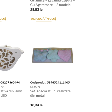
ceramica – Lavanda Casuta –
Cu Agatatoare – 2 modele
28,83
lei
 COȘ
ADAUGĂ ÎN COȘ
908257360494
Cod produs:
5996524111405
INA
SEZON
ativa din lemn
Set 3 decoratiuni realizate
e LED
din metal
18,34
lei