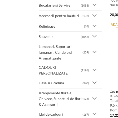
Toca
din 
Bucatarie si Servire
(1083)
20,0
Accesorii pentru bauturi
(102)
ADA
Religioase
(18)
Souvenir
(1043)
Lumanari. Suporturi
lumanari. Candele si
(209)
Aromatizante
CADOURI
(1196)
PERSONALIZATE
Casa si Gradina
(340)
Cod p
Aranjamente florale,
Ghivece, Suporturi de flori
(173)
Toca
& Accesorii
9.5 
Roma
Idei de cadouri
(167)
17,2