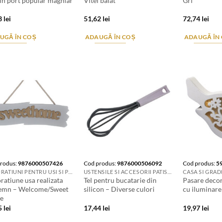
 in port popular maghiar
Vitel baiat
Gri
3
lei
51,62
lei
72,74
lei
UGĂ ÎN COȘ
ADAUGĂ ÎN COȘ
ADAUGĂ ÎN
rodus:
9876000507426
Cod produs:
9876000506092
Cod produs:
5
DECORATIUNI PENTRU USI SI PERETI
USTENSILE SI ACCESORII PATISERIE
CASA SI GRAD
ratiune usa realizata
Tel pentru bucatarie din
Pasare decor
lemn – Welcome/Sweet
silicon – Diverse culori
cu iluminar
e
5
lei
17,44
lei
19,97
lei