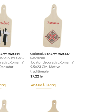
427947026544
Cod produs:
6427947026537
TOCATOARE DECORATIVE SUVENIR
SOUVENIR
rativ „Romania”
Tocator decorativ „Romania”
Dansatori
9.5×23 CM, Motive
traditionale
17,22
lei
 COȘ
ADAUGĂ ÎN COȘ