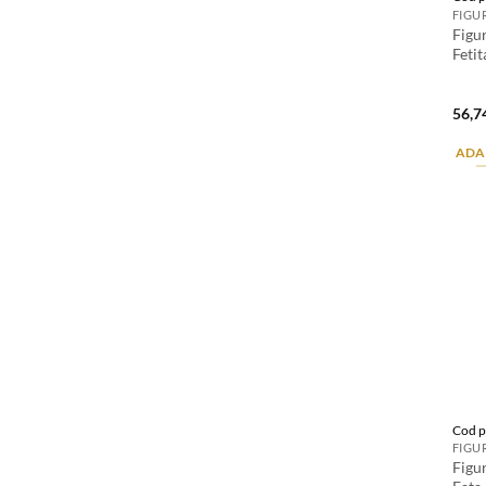
Figu
Fetit
56,7
ADA
Cod p
Figu