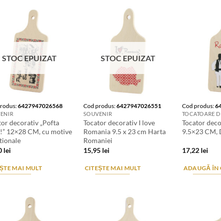
STOC EPUIZAT
STOC EPUIZAT
rodus:
6427947026568
Cod produs:
6427947026551
Cod produs:
6
ENIR
SOUVENIR
tor decorativ „Pofta
Tocator decorativ I love
Tocator deco
!” 12×28 CM, cu motive
Romania 9.5 x 23 cm Harta
9.5×23 CM, 
tionale
Romaniei
0
lei
15,95
lei
17,22
lei
ȘTE MAI MULT
CITEȘTE MAI MULT
ADAUGĂ ÎN