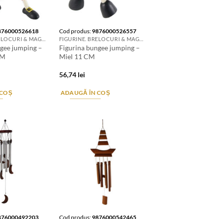
876000526618
Cod produs:
9876000526557
FIGURINE. BRELOCURI & MAGNETI DE FRIGIDER
FIGURINE. BRELOCURI & MAGNETI DE FRIGIDER
gee jumping –
Figurina bungee jumping –
CM
Miel 11 CM
56,74
lei
 COȘ
ADAUGĂ ÎN COȘ
876000492203
Cod produs:
9876000542465