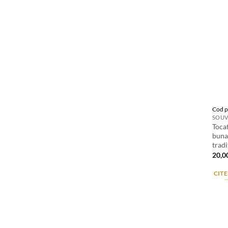
Cod p
SOUV
Toca
buna
tradi
20,0
CITE