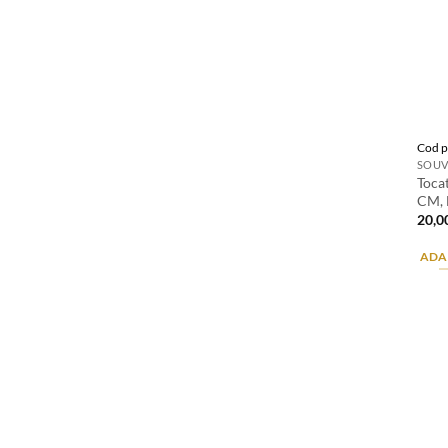
Cod p
SOUV
Toca
CM, 
20,0
ADA