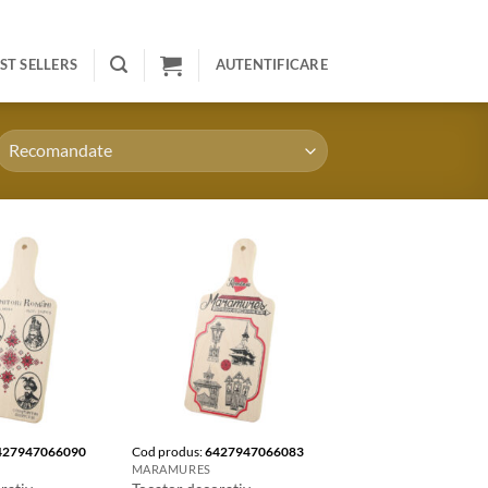
ST SELLERS
AUTENTIFICARE
427947066090
Cod produs:
6427947066083
MARAMURES