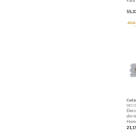
Fata
55,3
ADA
Cod p
Deco
din 
Hom
21,1