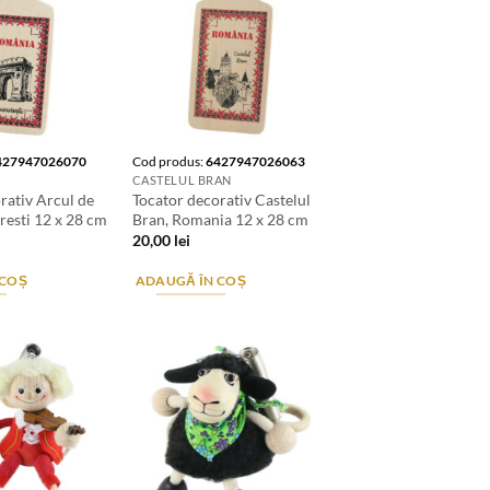
427947026070
Cod produs:
6427947026063
CASTELUL BRAN
rativ Arcul de
Tocator decorativ Castelul
resti 12 x 28 cm
Bran, Romania 12 x 28 cm
20,00
lei
 COȘ
ADAUGĂ ÎN COȘ