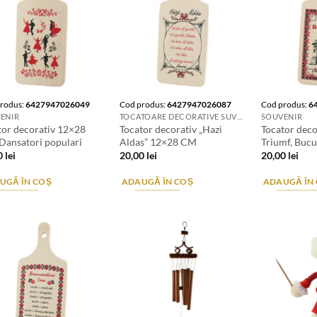
rodus:
6427947026049
Cod produs:
6427947026087
Cod produs:
6
ENIR
TOCATOARE DECORATIVE SUVENIR
SOUVENIR
tor decorativ 12×28
Tocator decorativ „Hazi
Tocator deco
Dansatori populari
Aldas” 12×28 CM
Triumf, Bucu
0
lei
20,00
lei
20,00
lei
UGĂ ÎN COȘ
ADAUGĂ ÎN COȘ
ADAUGĂ ÎN