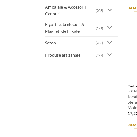
Ambalaje & Accesorii
ADA
(203)
Cadouri
Figurine. brelocuri &
(171)
Magneti de frigider
Sezon
(283)
Produse artizanale
(127)
Cod p
SOUV
Toca
Stefa
Mold
17,2
ADA