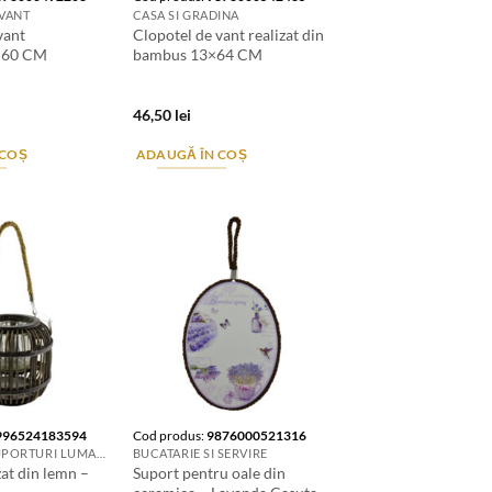
 VANT
CASA SI GRADINA
vant
Clopotel de vant realizat din
a 60 CM
bambus 13×64 CM
46,50
lei
 COȘ
ADAUGĂ ÎN COȘ
996524183594
Cod produs:
9876000521316
LUMANARI. SUPORTURI LUMANARI. CANDELE SI AROMATIZANTE
BUCATARIE SI SERVIRE
zat din lemn –
Suport pentru oale din