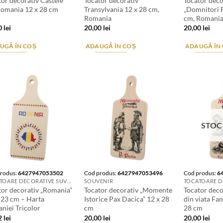
tor decorativ Castele
Tocator decorativ
Tocator deco
Romania 12 x 28 cm
Transylvania 12 x 28 cm,
„Domnitori 
Romania
cm, Romani
0
lei
20,00
lei
20,00
lei
UGĂ ÎN COȘ
ADAUGĂ ÎN COȘ
ADAUGĂ ÎN
STOC
rodus:
6427947053502
Cod produs:
6427947053496
Cod produs:
6
TOCATOARE DECORATIVE SUVENIR
SOUVENIR
tor decorativ „Romania”
Tocator decorativ „Momente
Tocator dec
x 23 cm – Harta
Istorice Pax Dacica” 12 x 28
din viata Fam
niei Tricolor
cm
28 cm
2
lei
20,00
lei
20,00
lei