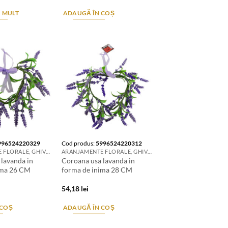
I MULT
ADAUGĂ ÎN COȘ
996524220329
Cod produs:
5996524220312
ARANJAMENTE FLORALE, GHIVECE, SUPORTURI DE FLORI & ACCESORII
ARANJAMENTE FLORALE, GHIVECE, SUPORTURI DE FLORI & ACCESORII
lavanda in
Coroana usa lavanda in
ima 26 CM
forma de inima 28 CM
54,18
lei
 COȘ
ADAUGĂ ÎN COȘ