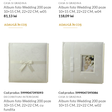
CASA SI GRADINA
CASA SI GRADINA
Album foto Wedding 200 poze
Album foto Wedding 200 poze
10×15 CM, 22×22 CM, w05
10×15 CM, 22×22 CM, w04
81,13
lei
118,09
lei
ADAUGĂ ÎN COȘ
ADAUGĂ ÎN COȘ
Cod produs:
5999047395093
Cod produs:
5999047395086
DECORATIUNI INTERIOARE
CASA SI GRADINA
Album foto Wedding 200 poze
Album foto Wedding 200 poze
10×15 CM, 22×22 CM, cu
10×15 CM, 22×22 CM, w02
fundita