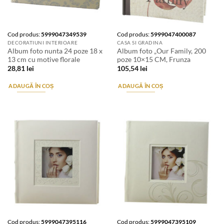
Cod produs:
5999047349539
Cod produs:
5999047400087
DECORATIUNI INTERIOARE
CASA SI GRADINA
Album foto nunta 24 poze 18 x
Album foto „Our Family, 200
13 cm cu motive florale
poze 10×15 CM, Frunza
28,81
lei
105,54
lei
ADAUGĂ ÎN COȘ
ADAUGĂ ÎN COȘ
Cod produs:
5999047395116
Cod produs:
5999047395109