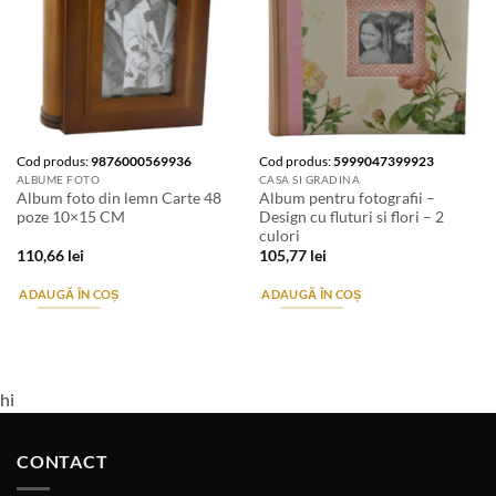
Cod produs:
9876000569936
Cod produs:
5999047399923
ALBUME FOTO
CASA SI GRADINA
Album foto din lemn Carte 48
Album pentru fotografii –
poze 10×15 CM
Design cu fluturi si flori – 2
culori
110,66
lei
105,77
lei
ADAUGĂ ÎN COȘ
ADAUGĂ ÎN COȘ
hi
CONTACT