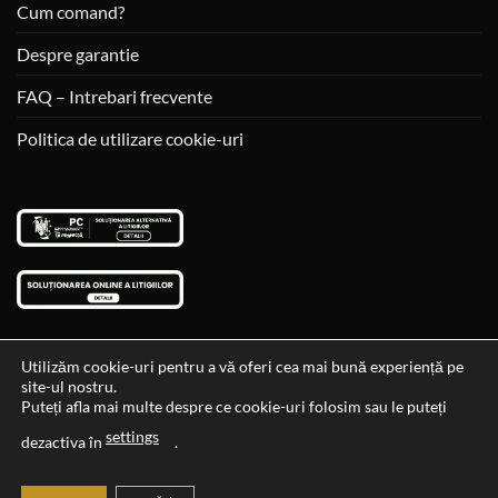
Cum comand?
Despre garantie
FAQ – Intrebari frecvente
Politica de utilizare cookie-uri
Utilizăm cookie-uri pentru a vă oferi cea mai bună experiență pe
site-ul nostru.
Visa
MasterCard
Cash
Puteți afla mai multe despre ce cookie-uri folosim sau le puteți
On
settings
Data si ora ultimei actualizari al stocului si ale preturilor: 29-12-
dezactiva în
.
Delivery
2023 06:45:56