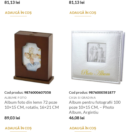
81,13
lei
81,13
lei
ADAUGĂ ÎN COȘ
ADAUGĂ ÎN COȘ
Cod produs:
9876000607058
Cod produs:
9876000581877
ALBUME FOTO
CASA SI GRADINA
Album foto din lemn 72 poze
Album pentru fotografii 100
10×15 CM, rotativ, 16×21 CM
poze 10×15 CM, – Photo
Album, Argintiu
89,03
lei
46,08
lei
ADAUGĂ ÎN COȘ
ADAUGĂ ÎN COȘ