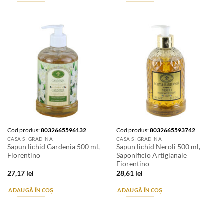
Cod produs:
8032665596132
Cod produs:
8032665593742
CASA SI GRADINA
CASA SI GRADINA
Sapun lichid Gardenia 500 ml,
Sapun lichid Neroli 500 ml,
Florentino
Saponificio Artigianale
Fiorentino
27,17
lei
28,61
lei
ADAUGĂ ÎN COȘ
ADAUGĂ ÎN COȘ