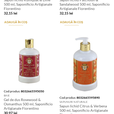
500 ml, Saponificio Artigianale
Sandalwood 500 ml, Saponificio
Fiorentino
Artigianale Fiorentino
32,15
lei
32,15
lei
ADAUGĂ ÎN COȘ
ADAUGĂ ÎN COȘ
Stoc epuizat
Cod produs:
8032665595050
BAIE
Cod produs:
8032665595890
Gel de dus Rosewood &
SAPUNURI NATURALE
Osmanthus 500 ml, Saponificio
Sapun lichid Citrus & Verbena
Artigianale Fiorentino
500 ml, Saponificio Artigianale
30,97
lei