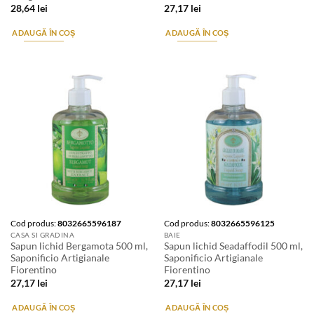
28,64
lei
27,17
lei
ADAUGĂ ÎN COȘ
ADAUGĂ ÎN COȘ
Cod produs:
8032665596187
Cod produs:
8032665596125
CASA SI GRADINA
BAIE
Sapun lichid Bergamota 500 ml,
Sapun lichid Seadaffodil 500 ml,
Saponificio Artigianale
Saponificio Artigianale
Fiorentino
Fiorentino
27,17
lei
27,17
lei
ADAUGĂ ÎN COȘ
ADAUGĂ ÎN COȘ