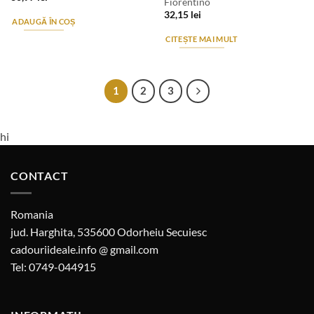
Fiorentino
32,15
lei
ADAUGĂ ÎN COȘ
CITEȘTE MAI MULT
1
2
3
hi
CONTACT
Romania
jud. Harghita, 535600 Odorheiu Secuiesc
cadouriideale.info @ gmail.com
Tel: 0749-044915