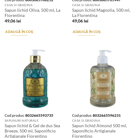
CASA SI GRADINA
CASA SI GRADINA
Sapun lichid Oliva, 500 ml, La
Sapun lichid Magnolia, 500 ml,
Florentina
La Florentina
49,06
lei
49,06
lei
ADAUGĂ ÎN COȘ
ADAUGĂ ÎN COȘ
Cod produs:
8032665593735
Cod produs:
8032665596231
SAPUNURI NATURALE
CASA SI GRADINA
Sapun lichid & Gel de dus Sea
Sapun lichid Almond 500 ml,
Breeze, 500 ml, Saponificio
Saponificio Artigianale
Artigianale Fiorentino
Fiorentino