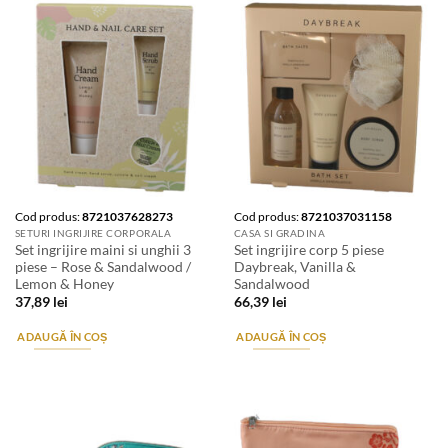
Cod produs:
8721037628273
Cod produs:
8721037031158
SETURI INGRIJIRE CORPORALA
CASA SI GRADINA
Set ingrijire maini si unghii 3
Set ingrijire corp 5 piese
piese – Rose & Sandalwood /
Daybreak, Vanilla &
Lemon & Honey
Sandalwood
37,89
lei
66,39
lei
ADAUGĂ ÎN COȘ
ADAUGĂ ÎN COȘ