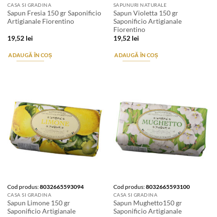
CASA SI GRADINA
SAPUNURI NATURALE
Sapun Fresia 150 gr Saponificio
Sapun Violetta 150 gr
Artigianale Fiorentino
Saponificio Artigianale
Fiorentino
19,52
lei
19,52
lei
ADAUGĂ ÎN COȘ
ADAUGĂ ÎN COȘ
Cod produs:
8032665593094
Cod produs:
8032665593100
CASA SI GRADINA
CASA SI GRADINA
Sapun Limone 150 gr
Sapun Mughetto150 gr
Saponificio Artigianale
Saponificio Artigianale