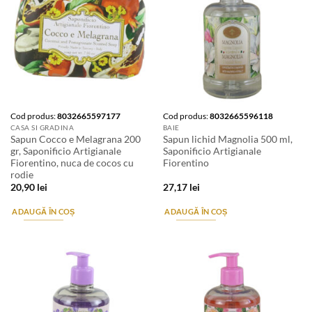
Cod produs:
8032665597177
Cod produs:
8032665596118
CASA SI GRADINA
BAIE
Sapun Cocco e Melagrana 200
Sapun lichid Magnolia 500 ml,
gr, Saponificio Artigianale
Saponificio Artigianale
Fiorentino, nuca de cocos cu
Fiorentino
rodie
20,90
lei
27,17
lei
ADAUGĂ ÎN COȘ
ADAUGĂ ÎN COȘ