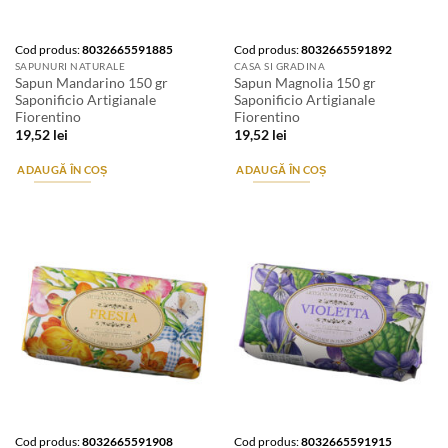
Cod produs:
8032665591885
Cod produs:
8032665591892
SAPUNURI NATURALE
CASA SI GRADINA
Sapun Mandarino 150 gr
Sapun Magnolia 150 gr
Saponificio Artigianale
Saponificio Artigianale
Fiorentino
Fiorentino
19,52
lei
19,52
lei
ADAUGĂ ÎN COȘ
ADAUGĂ ÎN COȘ
Cod produs:
8032665591908
Cod produs:
8032665591915