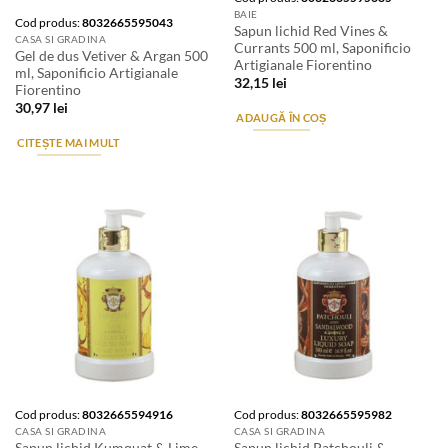
BAIE
Cod produs:
8032665595043
Sapun lichid Red Vines &
CASA SI GRADINA
Currants 500 ml, Saponificio
Gel de dus Vetiver & Argan 500
Artigianale Fiorentino
ml, Saponificio Artigianale
32,15
lei
Fiorentino
30,97
lei
ADAUGĂ ÎN COȘ
CITEȘTE MAI MULT
Cod produs:
8032665594916
Cod produs:
8032665595982
CASA SI GRADINA
CASA SI GRADINA
Sapun lichid Kumquat & Lime
Sapun lichid Patchouli &