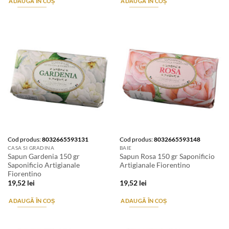
ADAUGĂ ÎN COȘ
ADAUGĂ ÎN COȘ
Cod produs:
8032665593131
Cod produs:
8032665593148
CASA SI GRADINA
BAIE
Sapun Gardenia 150 gr
Sapun Rosa 150 gr Saponificio
Saponificio Artigianale
Artigianale Fiorentino
Fiorentino
19,52
lei
19,52
lei
ADAUGĂ ÎN COȘ
ADAUGĂ ÎN COȘ