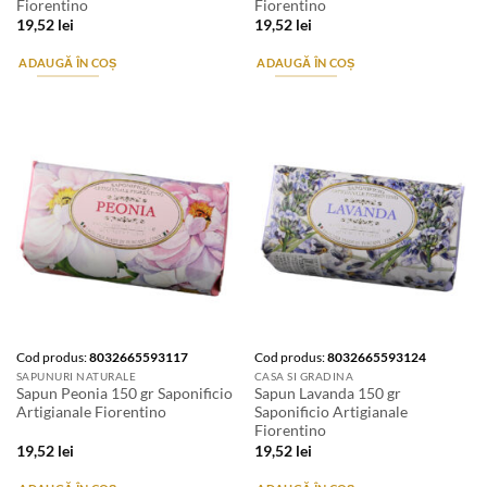
Fiorentino
Fiorentino
19,52
lei
19,52
lei
ADAUGĂ ÎN COȘ
ADAUGĂ ÎN COȘ
Cod produs:
8032665593117
Cod produs:
8032665593124
SAPUNURI NATURALE
CASA SI GRADINA
Sapun Peonia 150 gr Saponificio
Sapun Lavanda 150 gr
Artigianale Fiorentino
Saponificio Artigianale
Fiorentino
19,52
lei
19,52
lei