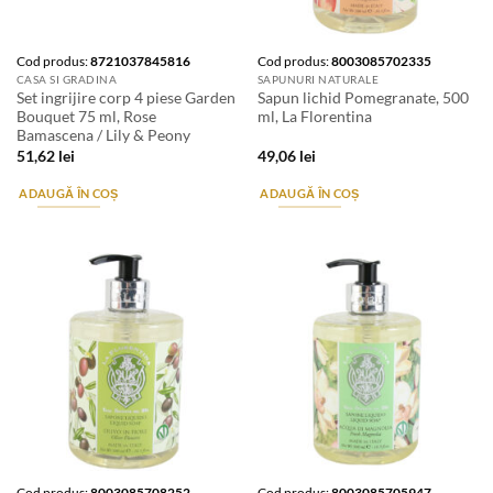
Cod produs:
8721037845816
Cod produs:
8003085702335
CASA SI GRADINA
SAPUNURI NATURALE
Set ingrijire corp 4 piese Garden
Sapun lichid Pomegranate, 500
Bouquet 75 ml, Rose
ml, La Florentina
Bamascena / Lily & Peony
51,62
lei
49,06
lei
ADAUGĂ ÎN COȘ
ADAUGĂ ÎN COȘ
Cod produs:
8003085708252
Cod produs:
8003085705947