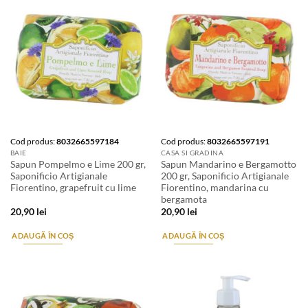
Cod produs:
8032665597184
Cod produs:
8032665597191
BAIE
CASA SI GRADINA
Sapun Pompelmo e Lime 200 gr,
Sapun Mandarino e Bergamotto
Saponificio Artigianale
200 gr, Saponificio Artigianale
Fiorentino, grapefruit cu lime
Fiorentino, mandarina cu
bergamota
20,90
lei
20,90
lei
ADAUGĂ ÎN COȘ
ADAUGĂ ÎN COȘ