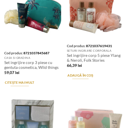
Stoc epuizat
Cod produs:
8721037619431
SETURI INGRIJIRE CORPORALA
Cod produs:
8721037845687
Set ingrijire corp 5 piese Ylang
CASA SI GRADINA
& Neroli, Folk Stories
Set ingrijire corp 3 piese cu
66,39
lei
gentuta cosmetica, Wild things
59,07
lei
ADAUGĂ ÎN COȘ
CITEȘTE MAI MULT