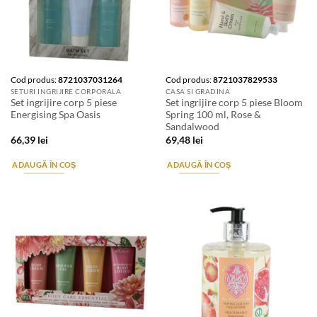
Cod produs:
8721037031264
Cod produs:
8721037829533
SETURI INGRIJIRE CORPORALA
CASA SI GRADINA
Set ingrijire corp 5 piese
Set ingrijire corp 5 piese Bloom
Energising Spa Oasis
Spring 100 ml, Rose &
Sandalwood
66,39
lei
69,48
lei
ADAUGĂ ÎN COȘ
ADAUGĂ ÎN COȘ