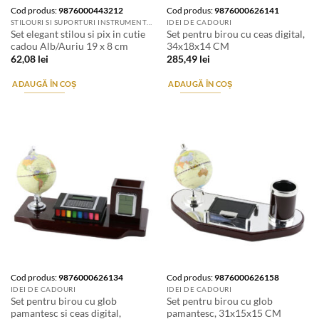
Cod produs:
9876000443212
Cod produs:
9876000626141
STILOURI SI SUPORTURI INSTRUMENTE DE SCRIS
IDEI DE CADOURI
Set elegant stilou si pix in cutie
Set pentru birou cu ceas digital,
cadou Alb/Auriu 19 x 8 cm
34x18x14 CM
62,08
lei
285,49
lei
ADAUGĂ ÎN COȘ
ADAUGĂ ÎN COȘ
Cod produs:
9876000626134
Cod produs:
9876000626158
IDEI DE CADOURI
IDEI DE CADOURI
Set pentru birou cu glob
Set pentru birou cu glob
pamantesc si ceas digital,
pamantesc, 31x15x15 CM