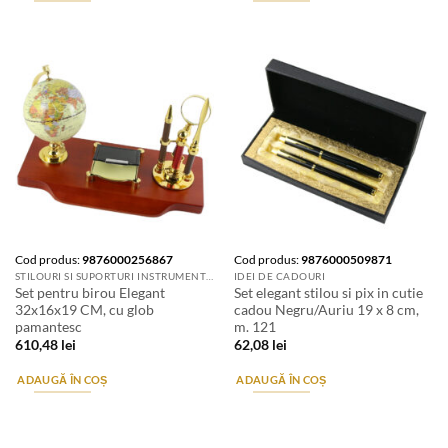
Cod produs:
9876000256867
Cod produs:
9876000509871
STILOURI SI SUPORTURI INSTRUMENTE DE SCRIS
IDEI DE CADOURI
Set pentru birou Elegant
Set elegant stilou si pix in cutie
32x16x19 CM, cu glob
cadou Negru/Auriu 19 x 8 cm,
pamantesc
m. 121
610,48
lei
62,08
lei
ADAUGĂ ÎN COȘ
ADAUGĂ ÎN COȘ