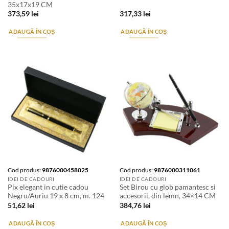
35x17x19 CM
373,59
lei
317,33
lei
ADAUGĂ ÎN COȘ
ADAUGĂ ÎN COȘ
Cod produs:
9876000458025
Cod produs:
9876000311061
IDEI DE CADOURI
IDEI DE CADOURI
Pix elegant in cutie cadou
Set Birou cu glob pamantesc si
Negru/Auriu 19 x 8 cm, m. 124
accesorii, din lemn, 34×14 CM
51,62
lei
384,76
lei
ADAUGĂ ÎN COȘ
ADAUGĂ ÎN COȘ