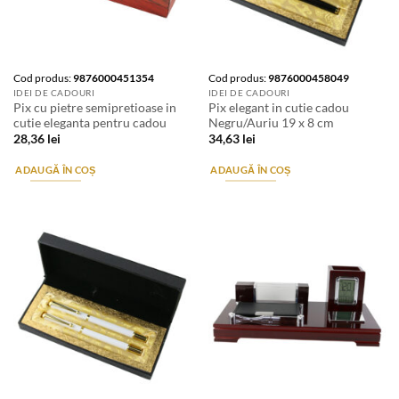
Cod produs:
9876000451354
Cod produs:
9876000458049
IDEI DE CADOURI
IDEI DE CADOURI
Pix cu pietre semipretioase in
Pix elegant in cutie cadou
cutie eleganta pentru cadou
Negru/Auriu 19 x 8 cm
28,36
lei
34,63
lei
ADAUGĂ ÎN COȘ
ADAUGĂ ÎN COȘ