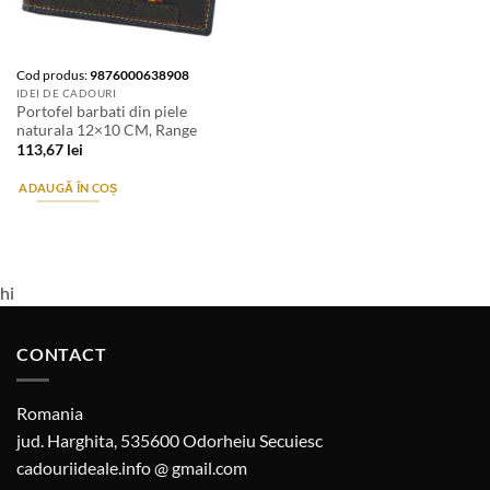
Cod produs:
9876000638908
IDEI DE CADOURI
Portofel barbati din piele
naturala 12×10 CM, Range
113,67
lei
ADAUGĂ ÎN COȘ
hi
CONTACT
Romania
jud. Harghita, 535600 Odorheiu Secuiesc
cadouriideale.info @ gmail.com