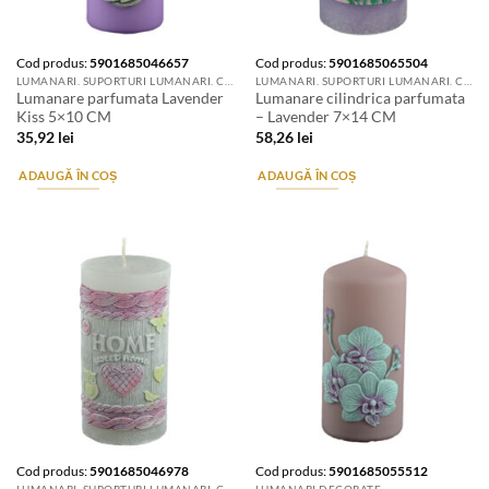
Cod produs:
5901685046657
Cod produs:
5901685065504
LUMANARI. SUPORTURI LUMANARI. CANDELE SI AROMATIZANTE
LUMANARI. SUPORTURI LUMANARI. CANDELE SI AROMATIZANTE
Lumanare parfumata Lavender
Lumanare cilindrica parfumata
Kiss 5×10 CM
– Lavender 7×14 CM
35,92
lei
58,26
lei
ADAUGĂ ÎN COȘ
ADAUGĂ ÎN COȘ
Cod produs:
5901685046978
Cod produs:
5901685055512