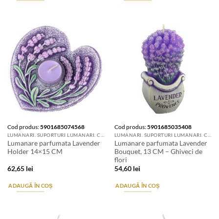
Cod produs:
5901685074568
Cod produs:
5901685035408
LUMANARI. SUPORTURI LUMANARI. CANDELE SI AROMATIZANTE
LUMANARI. SUPORTURI LUMANARI. CANDELE SI AROMATIZANTE
Lumanare parfumata Lavender
Lumanare parfumata Lavender
Holder 14×15 CM
Bouquet, 13 CM – Ghiveci de
flori
62,65
lei
54,60
lei
ADAUGĂ ÎN COȘ
ADAUGĂ ÎN COȘ