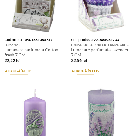
Cod produs:
5901685065757
Cod produs:
5901685065733
LUMANARI
LUMANARI. SUPORTURI LUMANARI. CANDELE SI AROMATIZANTE
Lumanare parfumata Cotton
Lumanare parfumata Lavender
fresh 7 CM
7 CM
22,22
lei
22,56
lei
ADAUGĂ ÎN COȘ
ADAUGĂ ÎN COȘ