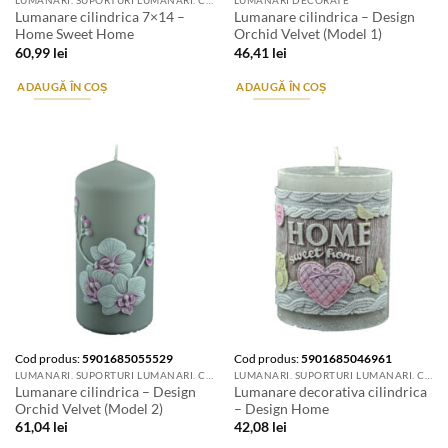
LUMANARI. SUPORTURI LUMANARI. CANDELE SI AROMATIZANTE
LUMANARI DECORATE
Lumanare cilindrica 7×14 –
Lumanare cilindrica – Design
Home Sweet Home
Orchid Velvet (Model 1)
60,99
lei
46,41
lei
ADAUGĂ ÎN COȘ
ADAUGĂ ÎN COȘ
Cod produs:
5901685055529
Cod produs:
5901685046961
LUMANARI. SUPORTURI LUMANARI. CANDELE SI AROMATIZANTE
LUMANARI. SUPORTURI LUMANARI. CANDELE SI AROMATIZANTE
Lumanare cilindrica – Design
Lumanare decorativa cilindrica
Orchid Velvet (Model 2)
– Design Home
61,04
lei
42,08
lei