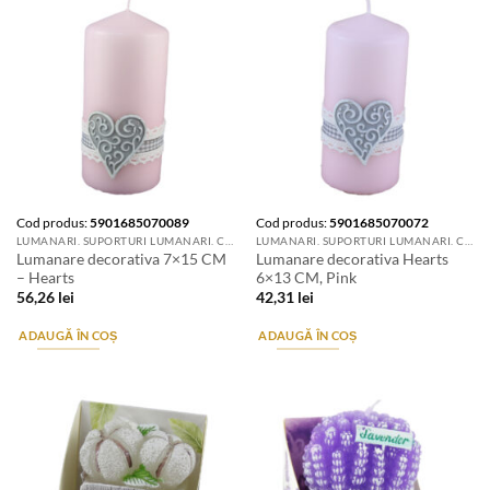
Cod produs:
5901685070089
Cod produs:
5901685070072
LUMANARI. SUPORTURI LUMANARI. CANDELE SI AROMATIZANTE
LUMANARI. SUPORTURI LUMANARI. CANDELE SI AROMATIZANTE
Lumanare decorativa 7×15 CM
Lumanare decorativa Hearts
– Hearts
6×13 CM, Pink
56,26
lei
42,31
lei
ADAUGĂ ÎN COȘ
ADAUGĂ ÎN COȘ