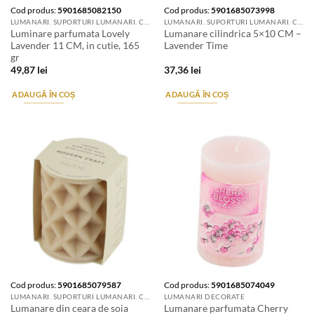
Cod produs:
5901685082150
Cod produs:
5901685073998
LUMANARI. SUPORTURI LUMANARI. CANDELE SI AROMATIZANTE
LUMANARI. SUPORTURI LUMANARI. CANDELE SI AROMATIZANTE
Luminare parfumata Lovely
Lumanare cilindrica 5×10 CM –
Lavender 11 CM, in cutie, 165
Lavender Time
gr
49,87
lei
37,36
lei
ADAUGĂ ÎN COȘ
ADAUGĂ ÎN COȘ
Cod produs:
5901685079587
Cod produs:
5901685074049
LUMANARI. SUPORTURI LUMANARI. CANDELE SI AROMATIZANTE
LUMANARI DECORATE
Lumanare din ceara de soia
Lumanare parfumata Cherry