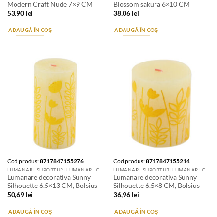
Modern Craft Nude 7×9 CM
Blossom sakura 6×10 CM
53,90
lei
38,06
lei
ADAUGĂ ÎN COȘ
ADAUGĂ ÎN COȘ
Cod produs:
8717847155276
Cod produs:
8717847155214
LUMANARI. SUPORTURI LUMANARI. CANDELE SI AROMATIZANTE
LUMANARI. SUPORTURI LUMANARI. CANDELE SI AROMATIZANTE
Lumanare decorativa Sunny
Lumanare decorativa Sunny
Silhouette 6.5×13 CM, Bolsius
Silhouette 6.5×8 CM, Bolsius
50,69
lei
36,96
lei
ADAUGĂ ÎN COȘ
ADAUGĂ ÎN COȘ