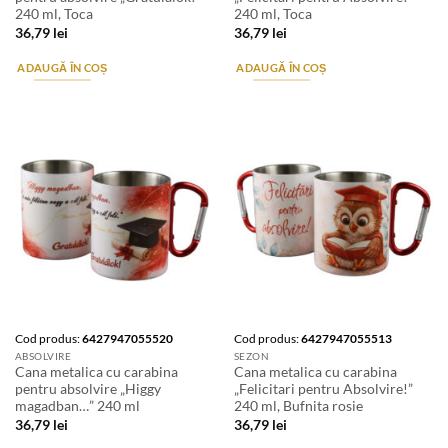
240 ml, Toca
240 ml, Toca
36,79
lei
36,79
lei
ADAUGĂ ÎN COȘ
ADAUGĂ ÎN COȘ
Cod produs:
6427947055520
Cod produs:
6427947055513
ABSOLVIRE
SEZON
Cana metalica cu carabina
Cana metalica cu carabina
pentru absolvire „Higgy
„Felicitari pentru Absolvire!”
magadban…” 240 ml
240 ml, Bufnita rosie
36,79
lei
36,79
lei