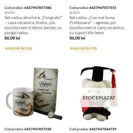
Cod produs:
6427947057586
Cod produs:
6427947057555
SEZON
SEZON
Set cadou absolvire „Congrats!”
Set cadou „Cea mai buna
– cana ceramica, breloc, pix
Profesoara” – agenda, pix
touchscreen si decor perete, cu
touchscreen si cana ceramica,
punga cadou
cu suport din lemn
86,08
lei
86,08
lei
ADAUGĂ ÎN COȘ
ADAUGĂ ÎN COȘ
STOC EPUIZAT
Cod produs:
6427947057548
Cod produs:
6427947044739