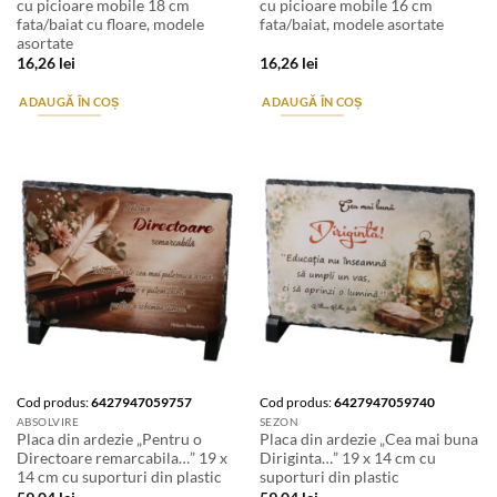
cu picioare mobile 18 cm
cu picioare mobile 16 cm
fata/baiat cu floare, modele
fata/baiat, modele asortate
asortate
16,26
lei
16,26
lei
ADAUGĂ ÎN COȘ
ADAUGĂ ÎN COȘ
Cod produs:
6427947059757
Cod produs:
6427947059740
ABSOLVIRE
SEZON
Placa din ardezie „Pentru o
Placa din ardezie „Cea mai buna
Directoare remarcabila…” 19 x
Diriginta…” 19 x 14 cm cu
14 cm cu suporturi din plastic
suporturi din plastic