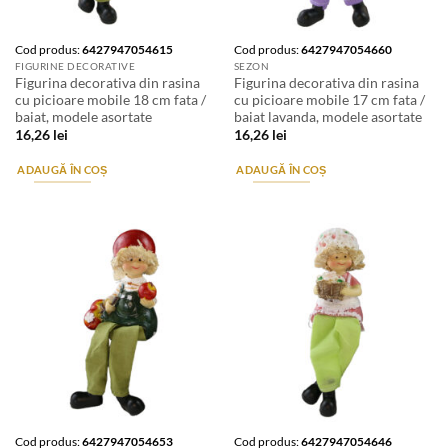
Cod produs:
6427947054615
Cod produs:
6427947054660
FIGURINE DECORATIVE
SEZON
Figurina decorativa din rasina
Figurina decorativa din rasina
cu picioare mobile 18 cm fata /
cu picioare mobile 17 cm fata /
baiat, modele asortate
baiat lavanda, modele asortate
16,26
lei
16,26
lei
ADAUGĂ ÎN COȘ
ADAUGĂ ÎN COȘ
Cod produs:
6427947054653
Cod produs:
6427947054646