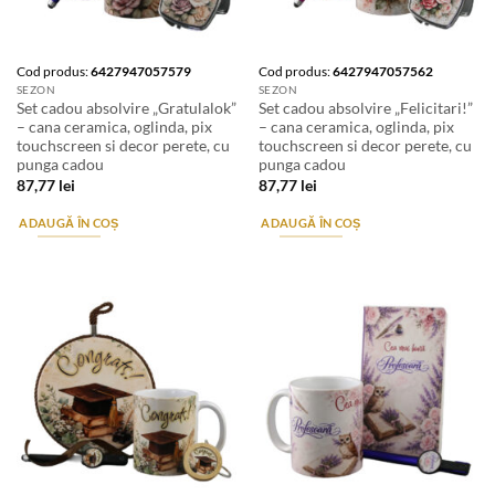
Cod produs:
6427947057579
Cod produs:
6427947057562
SEZON
SEZON
Set cadou absolvire „Gratulalok”
Set cadou absolvire „Felicitari!”
– cana ceramica, oglinda, pix
– cana ceramica, oglinda, pix
touchscreen si decor perete, cu
touchscreen si decor perete, cu
punga cadou
punga cadou
87,77
lei
87,77
lei
ADAUGĂ ÎN COȘ
ADAUGĂ ÎN COȘ