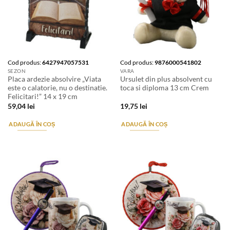
Cod produs:
6427947057531
Cod produs:
9876000541802
SEZON
VARA
Placa ardezie absolvire „Viata
Ursulet din plus absolvent cu
este o calatorie, nu o destinatie.
toca si diploma 13 cm Crem
Felicitari!” 14 x 19 cm
59,04
lei
19,75
lei
ADAUGĂ ÎN COȘ
ADAUGĂ ÎN COȘ