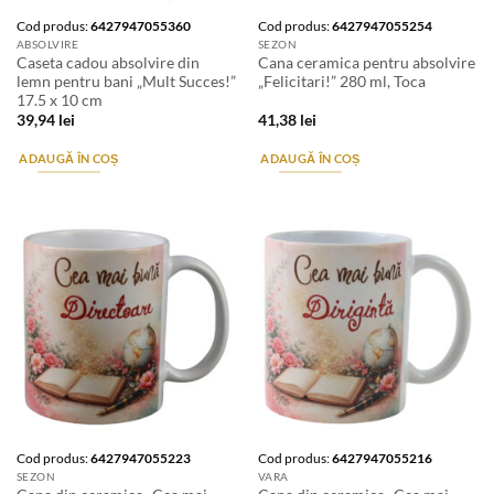
Cod produs:
6427947055360
Cod produs:
6427947055254
ABSOLVIRE
SEZON
Caseta cadou absolvire din
Cana ceramica pentru absolvire
lemn pentru bani „Mult Succes!”
„Felicitari!” 280 ml, Toca
17.5 x 10 cm
39,94
lei
41,38
lei
ADAUGĂ ÎN COȘ
ADAUGĂ ÎN COȘ
Cod produs:
6427947055223
Cod produs:
6427947055216
SEZON
VARA