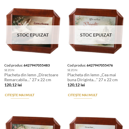
STOC EPUIZAT
STOC EPUIZAT
Cod produs:
6427947055483
Cod produs:
6427947055476
SEZON
SEZON
Placheta din lemn „Directoare
Placheta din lemn „Cea mai
Remarcabila…” 27 x 22 cm
buna Diriginta…” 27 x 22 cm
120,12
lei
120,12
lei
CITEȘTE MAI MULT
CITEȘTE MAI MULT