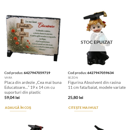
STOC EPUIZAT
Cod produs:
6427947059719
Cod produs:
6427947059634
VARA
SEZON
Placa din ardezie „Cea mai buna
Figurina Absolvent din rasina
Educatoare…” 19 x 14 cm cu
11 cm fata/baiat, modele variate
suporturi din plastic
59,04
lei
25,80
lei
ADAUGĂ ÎN COȘ
CITEȘTE MAI MULT