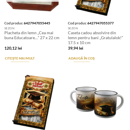
Cod produs:
6427947055445
Cod produs:
6427947055377
SEZON
SEZON
Placheta din lemn „Cea mai
Caseta cadou absolvire din
buna Educatoare…” 27 x 22 cm
lemn pentru bani „Gratulalok!”
17.5 x 10 cm
120,12
lei
39,94
lei
CITEȘTE MAI MULT
ADAUGĂ ÎN COȘ