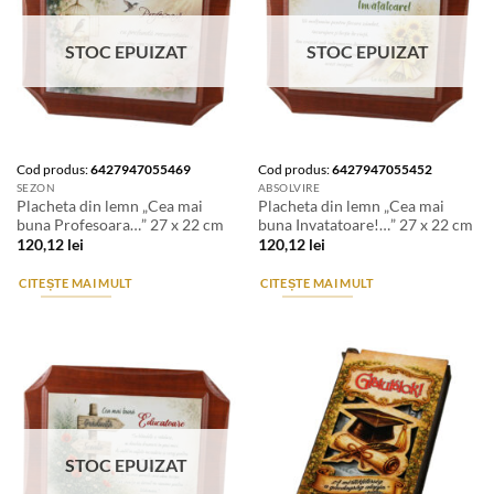
STOC EPUIZAT
STOC EPUIZAT
Cod produs:
6427947055469
Cod produs:
6427947055452
SEZON
ABSOLVIRE
Placheta din lemn „Cea mai
Placheta din lemn „Cea mai
buna Profesoara…” 27 x 22 cm
buna Invatatoare!…” 27 x 22 cm
120,12
lei
120,12
lei
CITEȘTE MAI MULT
CITEȘTE MAI MULT
STOC EPUIZAT