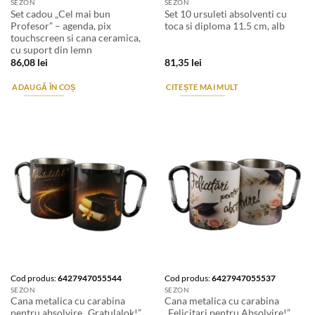
SEZON
SEZON
Set cadou „Cel mai bun
Set 10 ursuleti absolventi cu
Profesor” – agenda, pix
toca si diploma 11.5 cm, alb
touchscreen si cana ceramica,
cu suport din lemn
86,08
lei
81,35
lei
ADAUGĂ ÎN COȘ
CITEȘTE MAI MULT
Cod produs:
6427947055544
Cod produs:
6427947055537
SEZON
SEZON
Cana metalica cu carabina
Cana metalica cu carabina
pentru absolvire „Gratulalok!”
„Felicitari pentru Absolvire!”