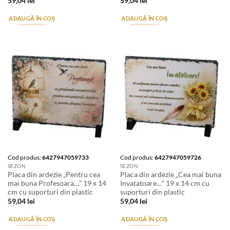
59,04
lei
59,04
lei
ADAUGĂ ÎN COȘ
ADAUGĂ ÎN COȘ
Cod produs:
6427947059733
Cod produs:
6427947059726
SEZON
SEZON
Placa din ardezie „Pentru cea
Placa din ardezie „Cea mai buna
mai buna Profesoara…” 19 x 14
Invatatoare…” 19 x 14 cm cu
cm cu suporturi din plastic
suporturi din plastic
59,04
lei
59,04
lei
ADAUGĂ ÎN COȘ
ADAUGĂ ÎN COȘ