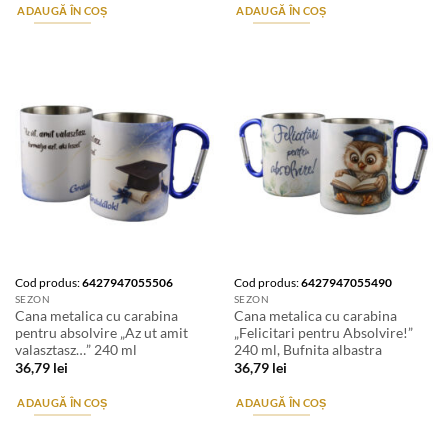
ADAUGĂ ÎN COȘ
ADAUGĂ ÎN COȘ
Cod produs:
6427947055506
Cod produs:
6427947055490
SEZON
SEZON
Cana metalica cu carabina
Cana metalica cu carabina
pentru absolvire „Az ut amit
„Felicitari pentru Absolvire!”
valasztasz…” 240 ml
240 ml, Bufnita albastra
36,79
lei
36,79
lei
ADAUGĂ ÎN COȘ
ADAUGĂ ÎN COȘ