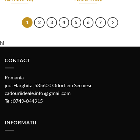
1
2
3
4
5
6
7
hi
CONTACT
Romania
jud. Harghita, 535600 Odorheiu Secuiesc
cadouriideale.info @ gmail.com
Tel: 0749-044915
INFORMATII