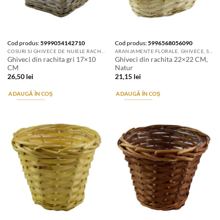
Cod produs:
5999054142710
Cod produs:
5996568056090
COSURI SI GHIVECE DE NUIELE RACHITA
ARANJAMENTE FLORALE, GHIVECE, SUPORTURI DE FLORI & ACCESORII
Ghiveci din rachita gri 17×10
Ghiveci din rachita 22×22 CM,
CM
Natur
26,50
lei
21,15
lei
ADAUGĂ ÎN COȘ
ADAUGĂ ÎN COȘ