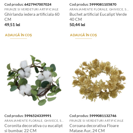
Cod produs:
6427947007024
Cod produs:
5999081105870
FRUNZE SI VERDETURI ARTIFICIALE
ARANJAMENTE FLORALE, GHIVECE, SUPORTURI DE FLORI & ACCESORII
Ghirlanda iedera artificiala 60
Buchet artificial Eucalipt Verde
CM
40 CM
49,51
lei
50,44
lei
ADAUGĂ ÎN COȘ
ADAUGĂ ÎN COȘ
Cod produs:
5996524339991
Cod produs:
5999081132746
ARANJAMENTE FLORALE, GHIVECE, SUPORTURI DE FLORI & ACCESORII
FRUNZE SI VERDETURI ARTIFICIALE
Coronita decorativa cu eucalipt
Coroana decorativa Floare
si bumbac 22 CM
Matase Aur, 24 CM