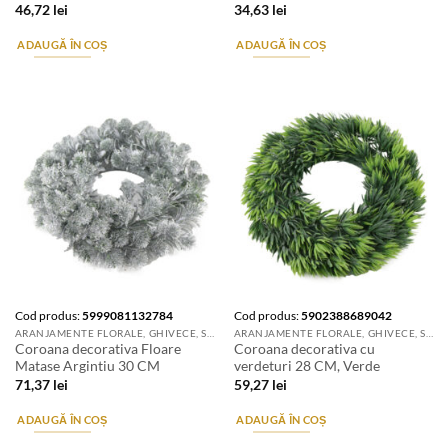
46,72
lei
34,63
lei
ADAUGĂ ÎN COȘ
ADAUGĂ ÎN COȘ
Cod produs:
5999081132784
Cod produs:
5902388689042
ARANJAMENTE FLORALE, GHIVECE, SUPORTURI DE FLORI & ACCESORII
ARANJAMENTE FLORALE, GHIVECE, SUPORTURI DE FLORI & ACCESORII
Coroana decorativa Floare
Coroana decorativa cu
Matase Argintiu 30 CM
verdeturi 28 CM, Verde
71,37
lei
59,27
lei
ADAUGĂ ÎN COȘ
ADAUGĂ ÎN COȘ