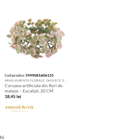
Cod produs:
5999081606155
ARANJAMENTE FLORALE, GHIVECE, SUPORTURI DE FLORI & ACCESORII
Coroana artificiala din flori de
matase – Eucalipt, 20 CM
18,45
lei
ADAUGĂ ÎN COȘ
hi