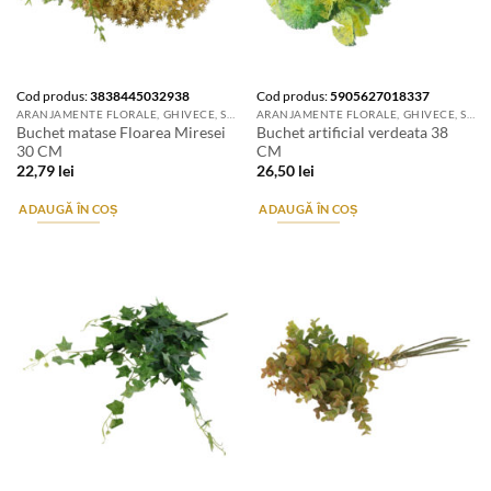
Cod produs:
3838445032938
Cod produs:
5905627018337
ARANJAMENTE FLORALE, GHIVECE, SUPORTURI DE FLORI & ACCESORII
ARANJAMENTE FLORALE, GHIVECE, SUPORTURI DE FLORI & ACCESORII
Buchet matase Floarea Miresei
Buchet artificial verdeata 38
30 CM
CM
22,79
lei
26,50
lei
ADAUGĂ ÎN COȘ
ADAUGĂ ÎN COȘ