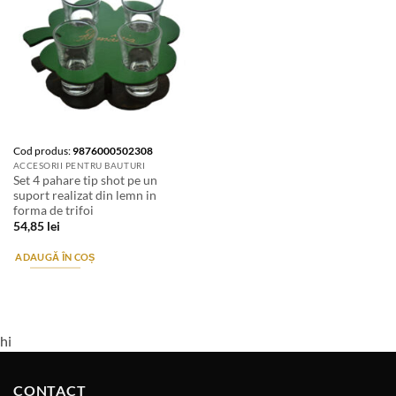
Cod produs:
9876000502308
ACCESORII PENTRU BAUTURI
Set 4 pahare tip shot pe un
suport realizat din lemn in
forma de trifoi
54,85
lei
ADAUGĂ ÎN COȘ
hi
CONTACT