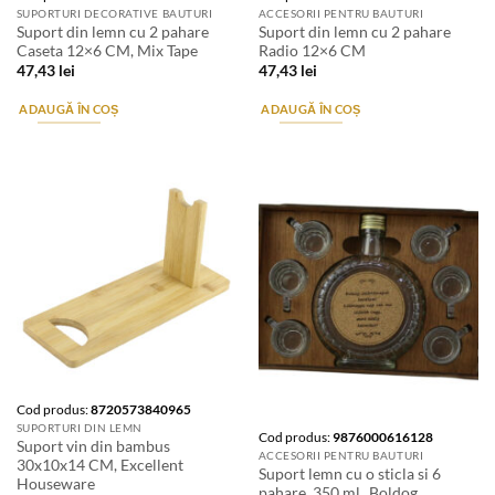
SUPORTURI DECORATIVE BAUTURI
ACCESORII PENTRU BAUTURI
Suport din lemn cu 2 pahare
Suport din lemn cu 2 pahare
Caseta 12×6 CM, Mix Tape
Radio 12×6 CM
47,43
lei
47,43
lei
ADAUGĂ ÎN COȘ
ADAUGĂ ÎN COȘ
Stoc epuizat
Cod produs:
8720573840965
SUPORTURI DIN LEMN
Cod produs:
9876000616128
Suport vin din bambus
ACCESORII PENTRU BAUTURI
30x10x14 CM, Excellent
Suport lemn cu o sticla si 6
Houseware
pahare, 350 ml „Boldog