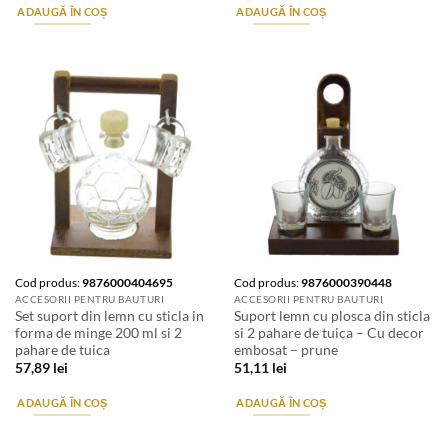
ADAUGĂ ÎN COȘ
ADAUGĂ ÎN COȘ
Cod produs:
9876000404695
Cod produs:
9876000390448
ACCESORII PENTRU BAUTURI
ACCESORII PENTRU BAUTURI
Set suport din lemn cu sticla in
Suport lemn cu plosca din sticla
forma de minge 200 ml si 2
si 2 pahare de tuica – Cu decor
pahare de tuica
embosat – prune
57,89
lei
51,11
lei
ADAUGĂ ÎN COȘ
ADAUGĂ ÎN COȘ