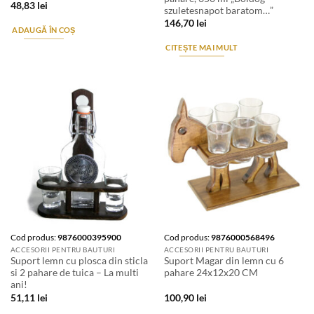
48,83
lei
szuletesnapot baratom…”
146,70
lei
ADAUGĂ ÎN COȘ
CITEȘTE MAI MULT
Cod produs:
9876000395900
Cod produs:
9876000568496
ACCESORII PENTRU BAUTURI
ACCESORII PENTRU BAUTURI
Suport lemn cu plosca din sticla
Suport Magar din lemn cu 6
si 2 pahare de tuica – La multi
pahare 24x12x20 CM
ani!
51,11
lei
100,90
lei