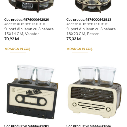
Cod produs:
9876000642820
Cod produs:
9876000642813
ACCESORII PENTRU BAUTURI
ACCESORII PENTRU BAUTURI
Suport din lemn cu 3 pahare
Suport din lemn cu 3 pahare
15X14 CM, Vanator
18X20 CM, Pescar
70,92
lei
75,33
lei
ADAUGĂ ÎN COȘ
ADAUGĂ ÎN COȘ
Cod produs:
9876000641281
Cod produs:
9876000641236