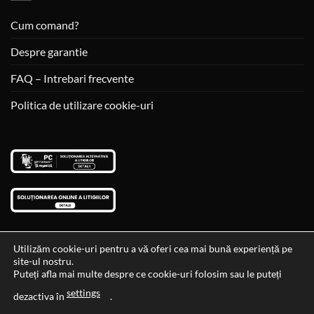
Cum comand?
Despre garantie
FAQ – Intrebari frecvente
Politica de utilizare cookie-uri
Utilizăm cookie-uri pentru a vă oferi cea mai bună experiență pe
site-ul nostru.
Visa
MasterCard
Cash
Puteți afla mai multe despre ce cookie-uri folosim sau le puteți
On
settings
Data si ora ultimei actualizari al stocului si ale preturilor: 29-12-
dezactiva în
.
Delivery
2023 06:45:56