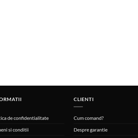
ORMATII
CLIENTI
tica de confidentialitate
Cum comand?
eni si conditii
Despre garantie