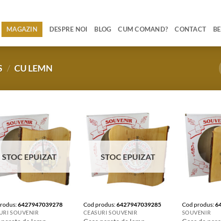
MAGAZIN
DESPRE NOI
BLOG
CUM COMAND?
CONTACT
BE
S
/
CU LEMN
STOC EPUIZAT
STOC EPUIZAT
rodus:
6427947039278
Cod produs:
6427947039285
Cod produs:
6
URI SOUVENIR
CEASURI SOUVENIR
SOUVENIR