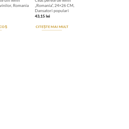
te din lemn
Ceas perete de lemn
vinilor, Romania
„Romania”, 24×26 CM,
Dansatori populari
43,15
lei
 COȘ
CITEȘTE MAI MULT