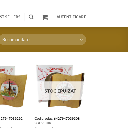
ST SELLERS
AUTENTIFICARE
STOC EPUIZAT
427947039292
Cod produs:
6427947039308
SOUVENIR