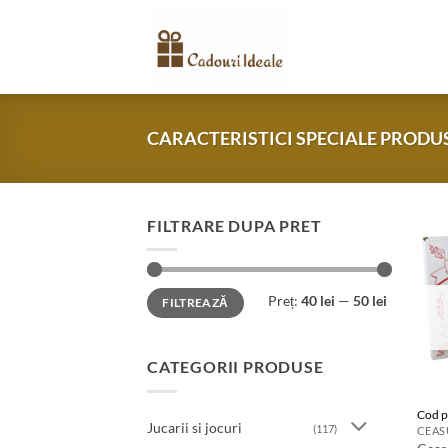
Skip
to
content
CARACTERISTICI SPECIALE PRODU
FILTRARE DUPA PRET
Preț
Preț
Preț:
40 lei
—
50 lei
FILTREAZĂ
minim
maxim
CATEGORII PRODUSE
Cod p
Jucarii si jocuri
(117)
CEAS