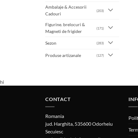
Ambalaje & Accesorii
(203)
Cadouri
Figurine. brelocuri &
(171)
Magneti de frigider
Sezon
(283)
Produse artizanale
(127)
hi
CONTACT
INF
Romania
Poli
jud. Harghita, 535600 Odorheiu
Term
Secuiesc