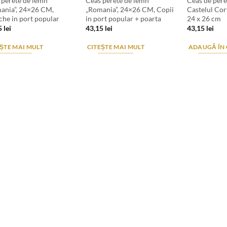
 perete de lemn
Ceas perete de lemn
Ceas de pere
ania”, 24×26 CM,
„Romania”, 24×26 CM, Copii
Castelul Cor
che in port popular
in port popular + poarta
24 x 26 cm
5
lei
43,15
lei
43,15
lei
ȘTE MAI MULT
CITEȘTE MAI MULT
ADAUGĂ ÎN