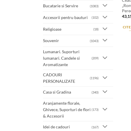
Ceas
„Rom
Bucatarie si Servire
(1083)
Pere
43,1
Accesorii pentru bauturi
(102)
CITE
Religioase
(18)
Souvenir
(1043)
Lumanari. Suporturi
lumanari. Candele si
(209)
Aromatizante
CADOURI
(1196)
PERSONALIZATE
Casa si Gradina
(340)
Aranjamente florale,
Ghivece, Suporturi de flori
(173)
& Accesorii
Idei de cadouri
(167)