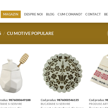
MAGAZIN
DESPRE NOI
BLOG
CUM COMAND?
CONTACT
BE
S
/
CU MOTIVE POPULARE
rodus:
9876000649188
Cod produs:
9876000546135
Cod produs:
9
ARIE SI SERVIRE
BUCATARIE SI SERVIRE
PRODUSE ART