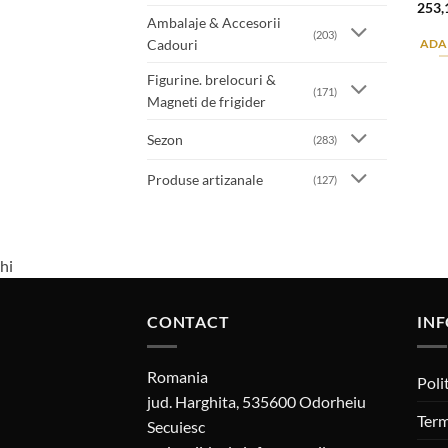
253,
Ambalaje & Accesorii
(203)
Cadouri
ADA
Figurine. brelocuri &
(171)
Magneti de frigider
Sezon
(283)
Produse artizanale
(127)
hi
CONTACT
INF
Romania
Poli
jud. Harghita, 535600 Odorheiu
Term
Secuiesc