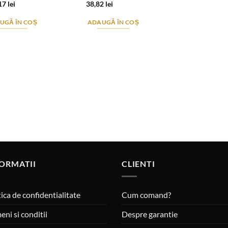
17
lei
38,82
lei
UGĂ ÎN COȘ
ADAUGĂ ÎN COȘ
ORMATII
CLIENTI
tica de confidentialitate
Cum comand?
eni si conditii
Despre garantie