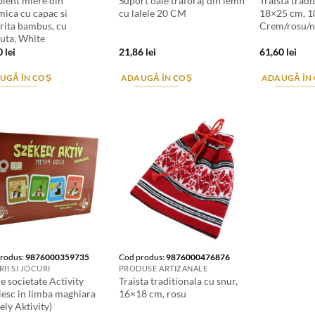
pient miere din
Suport oale traforaj din lemn
Traista tradi
mica cu capac si
cu lalele 20 CM
18×25 cm, 
urita bambus, cu
Crem/rosu/n
nuta, White
0
lei
21,86
lei
61,60
lei
UGĂ ÎN COȘ
ADAUGĂ ÎN COȘ
ADAUGĂ ÎN
rodus:
9876000359735
Cod produs:
9876000476876
II SI JOCURI
PRODUSE ARTIZANALE
e societate Activity
Traista traditionala cu snur,
iesc in limba maghiara
16×18 cm, rosu
ely Aktivity)