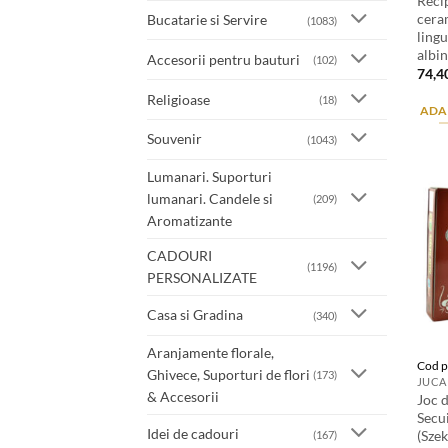
Reci
cera
Bucatarie si Servire
(1083)
ling
albi
Accesorii pentru bauturi
(102)
74,4
Religioase
(18)
ADA
Souvenir
(1043)
Lumanari. Suporturi
lumanari. Candele si
(209)
Aromatizante
CADOURI
(1196)
PERSONALIZATE
Casa si Gradina
(340)
Aranjamente florale,
Cod p
Ghivece, Suporturi de flori
(173)
JUCAR
& Accesorii
Joc d
Secu
Idei de cadouri
(Szek
(167)