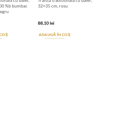
tionala cu baier,
Traista traditionala cu baier,
100 %b bumbac
32×35 cm, rosu
egru
88,10
lei
 COȘ
ADAUGĂ ÎN COȘ