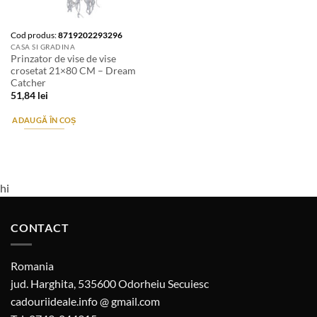
Cod produs:
8719202293296
CASA SI GRADINA
Prinzator de vise de vise
crosetat 21×80 CM – Dream
Catcher
51,84
lei
ADAUGĂ ÎN COȘ
hi
CONTACT
Romania
jud. Harghita, 535600 Odorheiu Secuiesc
cadouriideale.info @ gmail.com