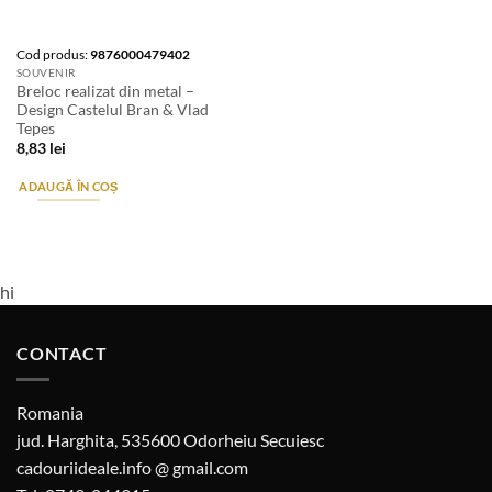
Cod produs:
9876000479402
SOUVENIR
Breloc realizat din metal –
Design Castelul Bran & Vlad
Tepes
8,83
lei
ADAUGĂ ÎN COȘ
hi
CONTACT
Romania
jud. Harghita, 535600 Odorheiu Secuiesc
cadouriideale.info @ gmail.com