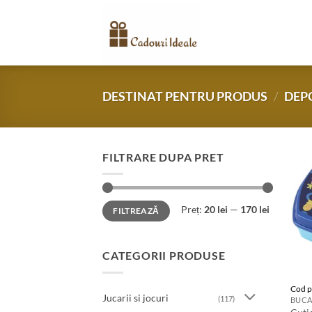
Skip
to
content
DESTINAT PENTRU PRODUS
/
DEP
FILTRARE DUPA PRET
Preț
Preț
Preț:
20 lei
—
170 lei
FILTREAZĂ
minim
maxim
CATEGORII PRODUSE
Cod p
Jucarii si jocuri
(117)
BUCAT