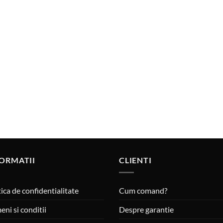
ORMATII
CLIENTI
tica de confidentialitate
Cum comand?
eni si conditii
Despre garantie