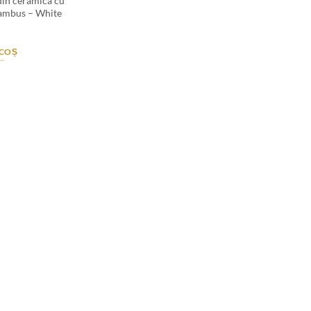
 din ceramica cu
bambus – White
 COȘ