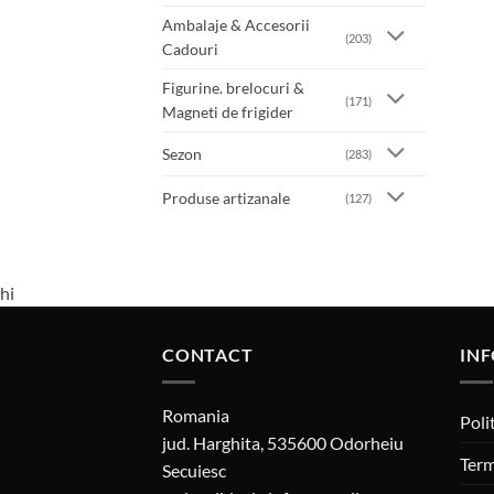
Ambalaje & Accesorii
(203)
Cadouri
Figurine. brelocuri &
(171)
Magneti de frigider
Sezon
(283)
Produse artizanale
(127)
hi
CONTACT
INF
Romania
Poli
jud. Harghita, 535600 Odorheiu
Term
Secuiesc