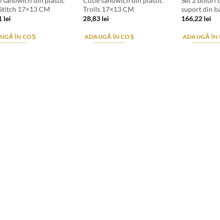
e sandwich din plastic
Cutie sandwich din plastic
Set 2 boluri
 Stitch 17×13 CM
Trolls 17×13 CM
suport din 
1
lei
28,83
lei
166,22
lei
UGĂ ÎN COȘ
ADAUGĂ ÎN COȘ
ADAUGĂ ÎN