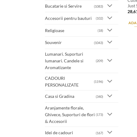
Cuti
Just
Bucatarie si Servire
(1083)
28,6
Accesorii pentru bauturi
(102)
ADA
Religioase
(18)
Souvenir
(1043)
Lumanari. Suporturi
lumanari. Candele si
(209)
Aromatizante
CADOURI
(1196)
PERSONALIZATE
Casa si Gradina
(340)
Aranjamente florale,
Ghivece, Suporturi de flori
(173)
& Accesorii
Idei de cadouri
(167)