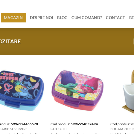
MAGAZIN
DESPRE NOI
BLOG
CUM COMAND?
CONTACT
BE
OZITARE
rodus:
5996524455578
Cod produs:
5996524052494
Cod produs:
9
ARIE SI SERVIRE
COLECTII
BUCATARIE SI