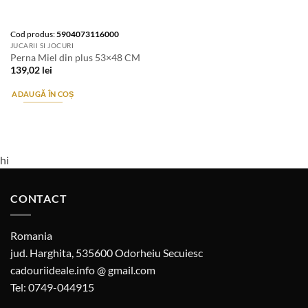
Cod produs:
5904073116000
JUCARII SI JOCURI
Perna Miel din plus 53×48 CM
139,02
lei
ADAUGĂ ÎN COȘ
hi
CONTACT
Romania
jud. Harghita, 535600 Odorheiu Secuiesc
cadouriideale.info @ gmail.com
Tel: 0749-044915