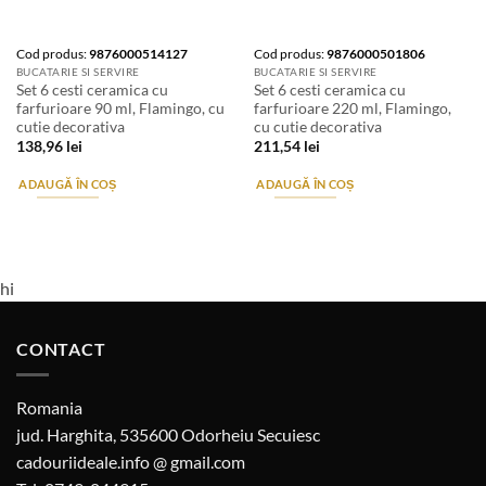
Cod produs:
9876000514127
Cod produs:
9876000501806
BUCATARIE SI SERVIRE
BUCATARIE SI SERVIRE
Set 6 cesti ceramica cu
Set 6 cesti ceramica cu
farfurioare 90 ml, Flamingo, cu
farfurioare 220 ml, Flamingo,
cutie decorativa
cu cutie decorativa
138,96
lei
211,54
lei
ADAUGĂ ÎN COȘ
ADAUGĂ ÎN COȘ
hi
CONTACT
Romania
jud. Harghita, 535600 Odorheiu Secuiesc
cadouriideale.info @ gmail.com