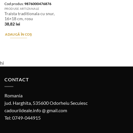
Cod produs:
9876000476876
PRODUSE ARTIZANALE
Traista traditionala cu snur,
16×18 cm, rosu
38,82
lei
ADAUGĂ ÎN COȘ
hi
CONTACT
Romania
jud. Harghita, 535600 Odorheiu Secuiesc
cadouriideale.info @ gmail.com
Tel: 0749-044915