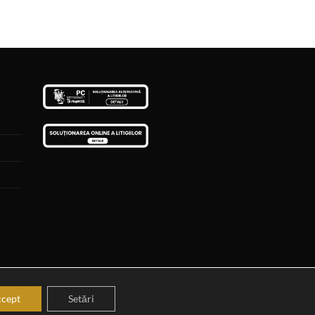
5:56
cept
Setări