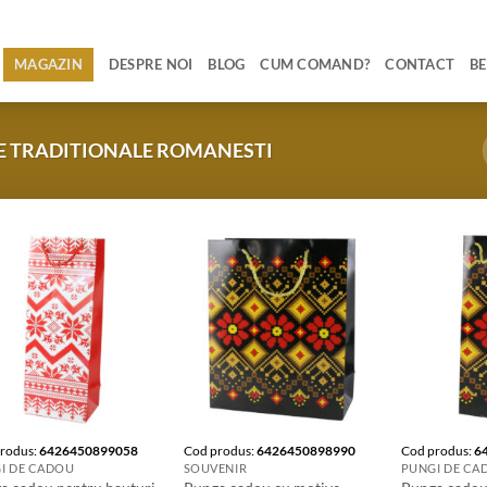
MAGAZIN
DESPRE NOI
BLOG
CUM COMAND?
CONTACT
BE
 TRADITIONALE ROMANESTI
rodus:
6426450899058
Cod produs:
6426450898990
Cod produs:
6
I DE CADOU
SOUVENIR
PUNGI DE CA