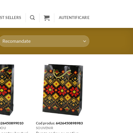
ST SELLERS
AUTENTIFICARE
426450899010
Cod produs:
6426450898983
DOU
SOUVENIR