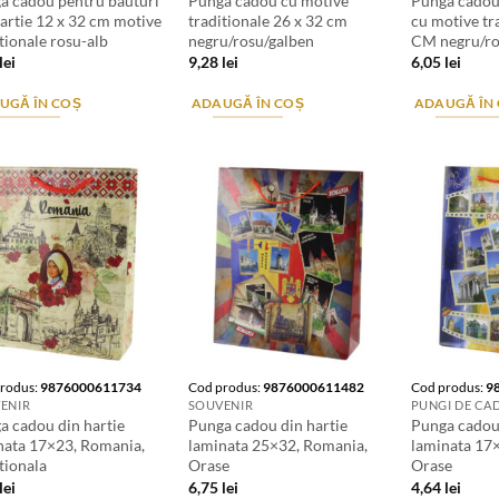
a cadou pentru bauturi
Punga cadou cu motive
Punga cadou
hartie 12 x 32 cm motive
traditionale 26 x 32 cm
cu motive tr
tionale rosu-alb
negru/rosu/galben
CM negru/ro
lei
9,28
lei
6,05
lei
UGĂ ÎN COȘ
ADAUGĂ ÎN COȘ
ADAUGĂ ÎN
rodus:
9876000611734
Cod produs:
9876000611482
Cod produs:
9
ENIR
SOUVENIR
PUNGI DE CA
a cadou din hartie
Punga cadou din hartie
Punga cadou 
nata 17×23, Romania,
laminata 25×32, Romania,
laminata 17
tionala
Orase
Orase
lei
6,75
lei
4,64
lei