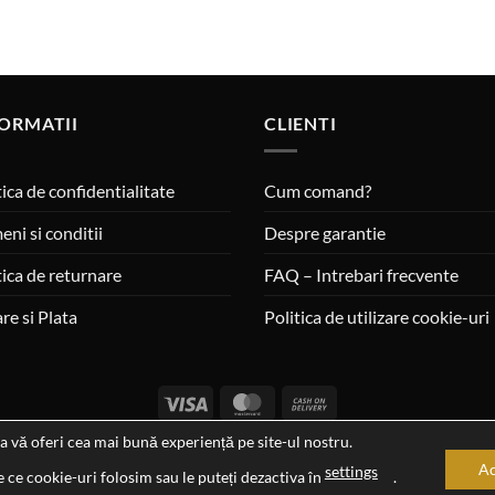
ORMATII
CLIENTI
tica de confidentialitate
Cum comand?
eni si conditii
Despre garantie
tica de returnare
FAQ – Intrebari frecvente
are si Plata
Politica de utilizare cookie-uri
Visa
MasterCard
Cash
On
a vă oferi cea mai bună experiență pe site-ul nostru.
a si ora ultimei actualizari al stocului si ale preturilor: 29-12-2023 06:4
Delivery
Ac
settings
 ce cookie-uri folosim sau le puteți dezactiva în
.
2026 ©
Cadouri Ideale
Toate drepturile rezervate.