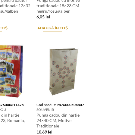
 pentru bauturi
Punga cadou cu motive
aditionale 12×32
traditionale 18×23 CM
su/galben
negru/rosu/galben
6,05
lei
 COȘ
ADAUGĂ ÎN COȘ
876000611475
Cod produs:
9876000504807
DOU
SOUVENIR
din hartie
Punga cadou din hartie
×23, Romania,
24×40 CM, Motive
Traditionale
10,69
lei