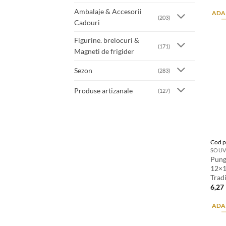
Ambalaje & Accesorii
ADA
(203)
Cadouri
Figurine. brelocuri &
(171)
Magneti de frigider
Sezon
(283)
Produse artizanale
(127)
Cod p
SOUV
Pung
12×1
Trad
6,27
ADA