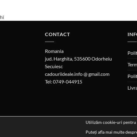
hi
CONTACT
INF
Romania
Poli
jud. Harghita, 535600 Odorheiu
Term
Secuiesc
cadouriideale.info @ gmail.com
Poli
Tel: 0749-044915
Livr
Utilizăm cookie-uri pentru 
Dat
Puteți afla mai multe despre