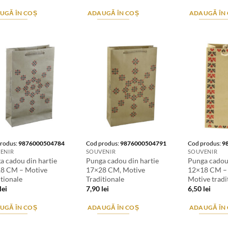
UGĂ ÎN COȘ
ADAUGĂ ÎN COȘ
ADAUGĂ ÎN
rodus:
9876000504784
Cod produs:
9876000504791
Cod produs:
9
ENIR
SOUVENIR
SOUVENIR
a cadou din hartie
Punga cadou din hartie
Punga cadou 
8 CM – Motive
17×28 CM, Motive
12×18 CM –
itionale
Traditionale
Motive tradi
lei
7,90
lei
6,50
lei
UGĂ ÎN COȘ
ADAUGĂ ÎN COȘ
ADAUGĂ ÎN