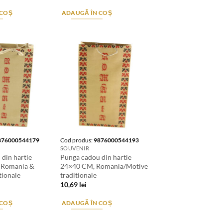
 COȘ
ADAUGĂ ÎN COȘ
876000544179
Cod produs:
9876000544193
SOUVENIR
din hartie
Punga cadou din hartie
 Romania &
24×40 CM, Romania/Motive
tionale
traditionale
10,69
lei
 COȘ
ADAUGĂ ÎN COȘ