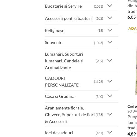
Pung
din 
Bucatarie si Servire
(1083)
tradi
6,05
Accesorii pentru bauturi
(102)
ADA
Religioase
(18)
Souvenir
(1043)
Lumanari. Suporturi
lumanari. Candele si
(209)
Aromatizante
CADOURI
(1196)
PERSONALIZATE
Casa si Gradina
(340)
Cod p
Aranjamente florale,
SOUV
Ghivece, Suporturi de flori
(173)
Pung
& Accesorii
lami
tradi
Idei de cadouri
(167)
4,89