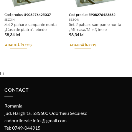
Cod produs:
5908276425037
Cod produs:
5908276423682
SEZON
SEZON
Set 2 pahare sampanie nunta
Set 2 pahare sampanie nunta
„Casa de piatra”, lebede
„Mireasa/Mire”, inele
58,34
lei
58,34
lei
ADAUGĂ ÎN COȘ
ADAUGĂ ÎN COȘ
hi
CONTACT
Romania
jud. Harghita, 535600 Odorheiu Secuiesc
cadouriideale.info @ gmail.com
Tel: 0749-044915