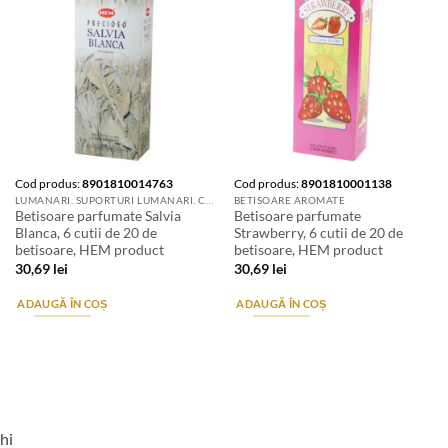
Cod produs:
8901810014763
Cod produs:
8901810001138
LUMANARI. SUPORTURI LUMANARI. CANDELE SI AROMATIZANTE
BETISOARE AROMATE
Betisoare parfumate Salvia
Betisoare parfumate
Blanca, 6 cutii de 20 de
Strawberry, 6 cutii de 20 de
betisoare, HEM product
betisoare, HEM product
30,69
lei
30,69
lei
ADAUGĂ ÎN COȘ
ADAUGĂ ÎN COȘ
hi