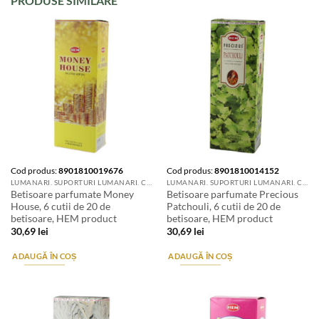
PRODUSE SIMILARE
Cod produs:
8901810019676
Cod produs:
8901810014152
LUMANARI. SUPORTURI LUMANARI. CANDELE SI AROMATIZANTE
LUMANARI. SUPORTURI LUMANARI. CANDELE SI AROMATIZANTE
Betisoare parfumate Money
Betisoare parfumate Precious
House, 6 cutii de 20 de
Patchouli, 6 cutii de 20 de
betisoare, HEM product
betisoare, HEM product
30,69
lei
30,69
lei
ADAUGĂ ÎN COȘ
ADAUGĂ ÎN COȘ