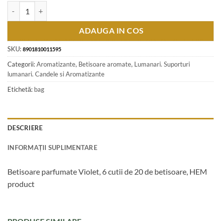
Cantitate Betisoare parfumate Violet, 6 cutii de 20 de betisoare, HEM
ADAUGA IN COS
SKU:
8901810011595
Categorii:
Aromatizante
,
Betisoare aromate
,
Lumanari. Suporturi
lumanari. Candele si Aromatizante
Etichetă:
bag
DESCRIERE
INFORMAȚII SUPLIMENTARE
Betisoare parfumate Violet, 6 cutii de 20 de betisoare, HEM
product