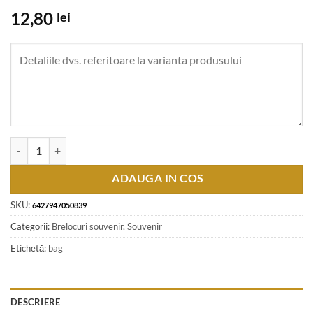
12,80
lei
Cantitate Breloc metalic "Romania" 5 x 9 cm palaria osan cu Castelul 
ADAUGA IN COS
SKU:
6427947050839
Categorii:
Brelocuri souvenir
,
Souvenir
Etichetă:
bag
DESCRIERE