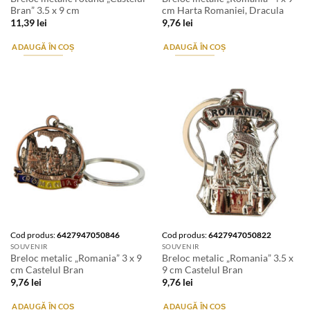
Bran” 3.5 x 9 cm
cm Harta Romaniei, Dracula
11,39
lei
9,76
lei
ADAUGĂ ÎN COȘ
ADAUGĂ ÎN COȘ
Cod produs:
6427947050846
Cod produs:
6427947050822
SOUVENIR
SOUVENIR
Breloc metalic „Romania” 3 x 9
Breloc metalic „Romania” 3.5 x
cm Castelul Bran
9 cm Castelul Bran
9,76
lei
9,76
lei
ADAUGĂ ÎN COȘ
ADAUGĂ ÎN COȘ