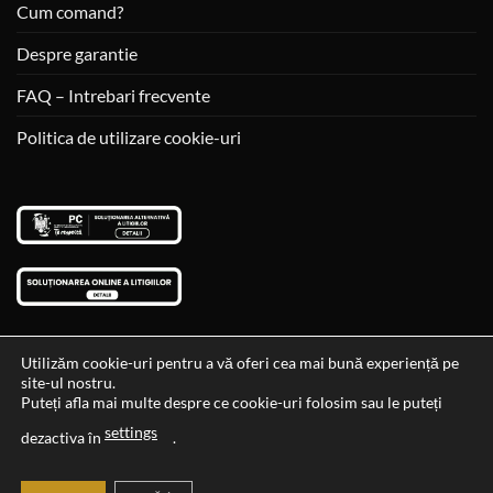
Cum comand?
Despre garantie
FAQ – Intrebari frecvente
Politica de utilizare cookie-uri
Utilizăm cookie-uri pentru a vă oferi cea mai bună experiență pe
site-ul nostru.
Visa
MasterCard
Cash
Puteți afla mai multe despre ce cookie-uri folosim sau le puteți
On
settings
Data si ora ultimei actualizari al stocului si ale preturilor: 29-12-
dezactiva în
.
Delivery
2023 06:45:56