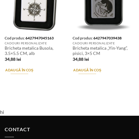
Cod produs:
6427947045163
Cod produs:
6427947039438
CADOURI PERSONALIZATE
CADOURI PERSONALIZATE
Bricheta metalica Busola,
Bricheta metalica „Yin-Yang”,
3.5×5.5 CM, alb
pisici, 3×5 CM
34,88
lei
34,88
lei
ADAUGĂ ÎN COȘ
ADAUGĂ ÎN COȘ
hi
CONTACT