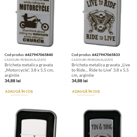
Cod produs:
6427947065840
Cod produs:
6427947065833
CADOURI PERSONALIZATE
CADOURI PERSONALIZATE
Bricheta metalica gravata
Bricheta metalica gravata „Live
„Motorcycle”, 3.8 x 5.5 cm,
to Ride… Ride to Live” 3.8 x 5.5
argintie
cm, argintie
34,88
lei
34,88
lei
ADAUGĂ ÎN COȘ
ADAUGĂ ÎN COȘ