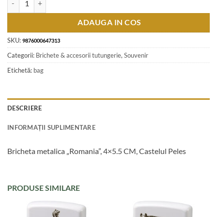
ADAUGA IN COS
SKU:
9876000647313
Categorii:
Brichete & accesorii tutungerie
,
Souvenir
Etichetă:
bag
DESCRIERE
INFORMAȚII SUPLIMENTARE
Bricheta metalica „Romania”, 4×5.5 CM, Castelul Peles
PRODUSE SIMILARE