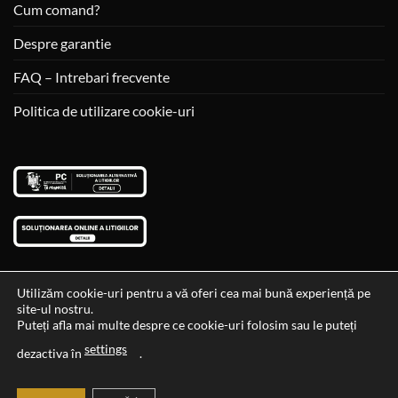
Cum comand?
Despre garantie
FAQ – Intrebari frecvente
Politica de utilizare cookie-uri
Utilizăm cookie-uri pentru a vă oferi cea mai bună experiență pe
site-ul nostru.
Visa
MasterCard
Cash
Puteți afla mai multe despre ce cookie-uri folosim sau le puteți
On
settings
Data si ora ultimei actualizari al stocului si ale preturilor: 29-12-
dezactiva în
.
Delivery
2023 06:45:56