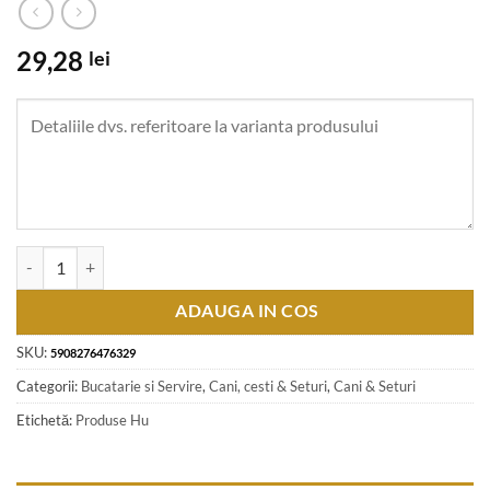
29,28
lei
Cantitate Cana Boss din ceramica 300 ml "Az en terapeutamnak 4 tappa
ADAUGA IN COS
SKU:
5908276476329
Categorii:
Bucatarie si Servire
,
Cani, cesti & Seturi
,
Cani & Seturi
Etichetă:
Produse Hu