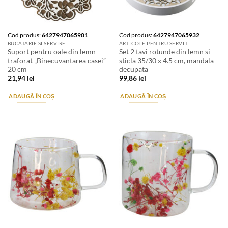
Cod produs:
6427947065901
Cod produs:
6427947065932
BUCATARIE SI SERVIRE
ARTICOLE PENTRU SERVIT
Suport pentru oale din lemn
Set 2 tavi rotunde din lemn si
traforat „Binecuvantarea casei”
sticla 35/30 x 4.5 cm, mandala
20 cm
decupata
21,94
lei
99,86
lei
ADAUGĂ ÎN COȘ
ADAUGĂ ÎN COȘ