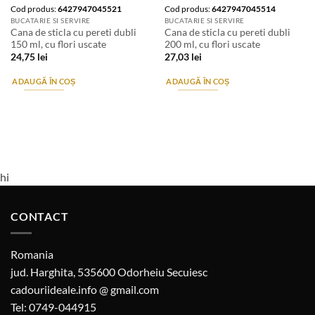
Cod produs:
6427947045521
Cod produs:
6427947045514
BUCATARIE SI SERVIRE
BUCATARIE SI SERVIRE
Cana de sticla cu pereti dubli
Cana de sticla cu pereti dubli
150 ml, cu flori uscate
200 ml, cu flori uscate
24,75
lei
27,03
lei
ADAUGĂ ÎN COȘ
ADAUGĂ ÎN COȘ
hi
CONTACT
Romania
jud. Harghita, 535600 Odorheiu Secuiesc
cadouriideale.info @ gmail.com
Tel: 0749-044915