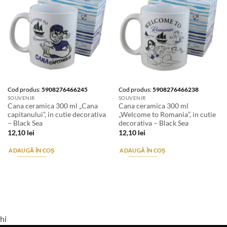
Cod produs:
5908276466245
Cod produs:
5908276466238
SOUVENIR
SOUVENIR
Cana ceramica 300 ml „Cana
Cana ceramica 300 ml
capitanului”, in cutie decorativa
„Welcome to Romania”, in cutie
– Black Sea
decorativa – Black Sea
12,10
lei
12,10
lei
ADAUGĂ ÎN COȘ
ADAUGĂ ÎN COȘ
hi