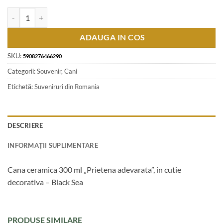
Cantitate Cana ceramica 300 ml "Prietena adevarata", in cutie decorati
ADAUGA IN COS
SKU:
5908276466290
Categorii:
Souvenir
,
Cani
Etichetă:
Suveniruri din Romania
DESCRIERE
INFORMAȚII SUPLIMENTARE
Cana ceramica 300 ml „Prietena adevarata”, in cutie
decorativa – Black Sea
PRODUSE SIMILARE