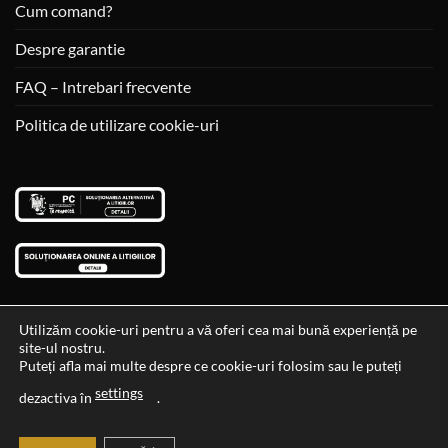
Cum comand?
Despre garantie
FAQ – Intrebari frecvente
Politica de utilizare cookie-uri
Utilizăm cookie-uri pentru a vă oferi cea mai bună experiență pe
site-ul nostru.
Visa
MasterCard
Cash
Puteți afla mai multe despre ce cookie-uri folosim sau le puteți
On
settings
Data si ora ultimei actualizari al stocului si ale preturilor: 29-12-
dezactiva în
.
Delivery
2023 06:45:56