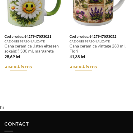
Cod produs:
6427947053021
Cod produs:
6427947053052
CADOURI PERSONALIZATE
CADOURI PERSONALIZATE
Cana ceramica „Isten eltessen
Cana ceramica vintage 280 ml,
sokaig!”, 330 ml, margareta
Flori
28,69
lei
41,38
lei
ADAUGĂ ÎN COȘ
ADAUGĂ ÎN COȘ
hi
CONTACT