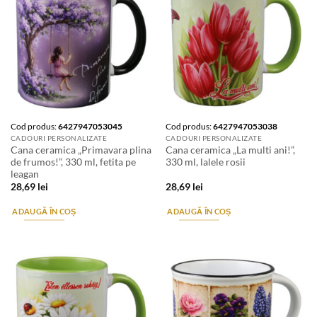
Cod produs:
6427947053045
Cod produs:
6427947053038
CADOURI PERSONALIZATE
CADOURI PERSONALIZATE
Cana ceramica „Primavara plina
Cana ceramica „La multi ani!”,
de frumos!”, 330 ml, fetita pe
330 ml, lalele rosii
leagan
28,69
lei
28,69
lei
ADAUGĂ ÎN COȘ
ADAUGĂ ÎN COȘ