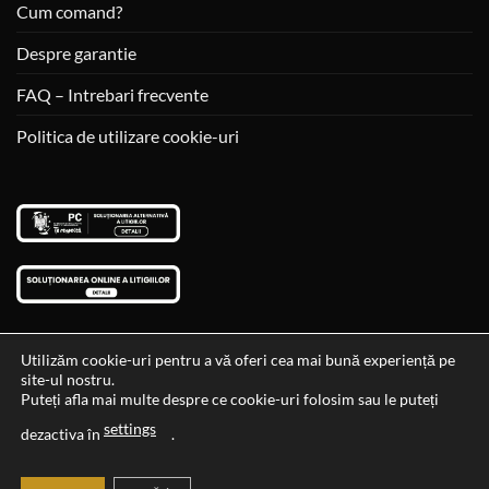
Cum comand?
Despre garantie
FAQ – Intrebari frecvente
Politica de utilizare cookie-uri
Utilizăm cookie-uri pentru a vă oferi cea mai bună experiență pe
site-ul nostru.
Visa
MasterCard
Cash
Puteți afla mai multe despre ce cookie-uri folosim sau le puteți
On
settings
Data si ora ultimei actualizari al stocului si ale preturilor: 29-12-
dezactiva în
.
Delivery
2023 06:45:56