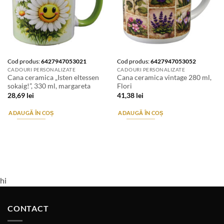
Cod produs:
6427947053021
Cod produs:
6427947053052
CADOURI PERSONALIZATE
CADOURI PERSONALIZATE
Cana ceramica „Isten eltessen
Cana ceramica vintage 280 ml,
sokaig!”, 330 ml, margareta
Flori
28,69
lei
41,38
lei
ADAUGĂ ÎN COȘ
ADAUGĂ ÎN COȘ
hi
CONTACT