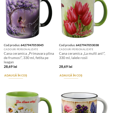
Cod produs:
6427947053045
Cod produs:
6427947053038
CADOURI PERSONALIZATE
CADOURI PERSONALIZATE
Cana ceramica „Primavara plina
Cana ceramica „La multi ani!”,
de frumos!”, 330 ml, fetita pe
330 ml, lalele rosii
leagan
28,69
lei
28,69
lei
ADAUGĂ ÎN COȘ
ADAUGĂ ÎN COȘ