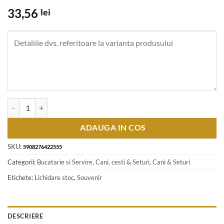
33,56
lei
Cantitate Cana ceramica XXL - "Am o giganta cana" 13 CM
ADAUGA IN COS
SKU:
5908276422555
Categorii:
Bucatarie si Servire
,
Cani, cesti & Seturi
,
Cani & Seturi
Etichete:
Lichidare stoc
,
Souvenir
DESCRIERE