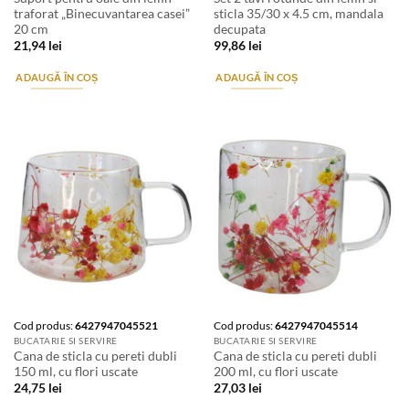
traforat „Binecuvantarea casei”
sticla 35/30 x 4.5 cm, mandala
20 cm
decupata
21,94
lei
99,86
lei
ADAUGĂ ÎN COȘ
ADAUGĂ ÎN COȘ
Cod produs:
6427947045521
Cod produs:
6427947045514
BUCATARIE SI SERVIRE
BUCATARIE SI SERVIRE
Cana de sticla cu pereti dubli
Cana de sticla cu pereti dubli
150 ml, cu flori uscate
200 ml, cu flori uscate
24,75
lei
27,03
lei