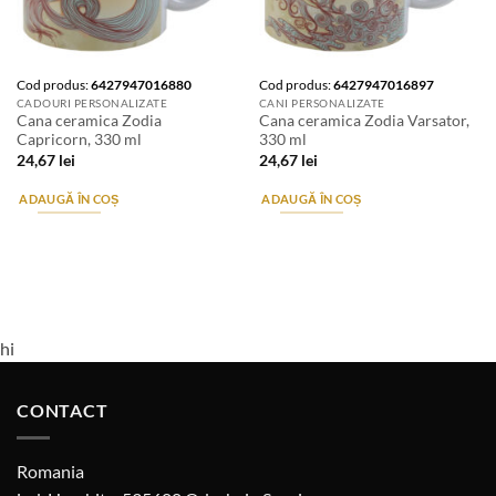
Cod produs:
6427947016880
Cod produs:
6427947016897
CADOURI PERSONALIZATE
CANI PERSONALIZATE
Cana ceramica Zodia
Cana ceramica Zodia Varsator,
Capricorn, 330 ml
330 ml
24,67
lei
24,67
lei
ADAUGĂ ÎN COȘ
ADAUGĂ ÎN COȘ
hi
CONTACT
Romania