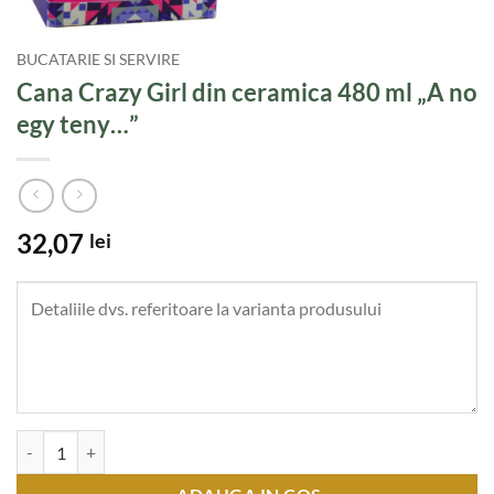
BUCATARIE SI SERVIRE
Cana Crazy Girl din ceramica 480 ml „A no
egy teny…”
32,07
lei
Cantitate Cana Crazy Girl din ceramica 480 ml "A no egy teny..."