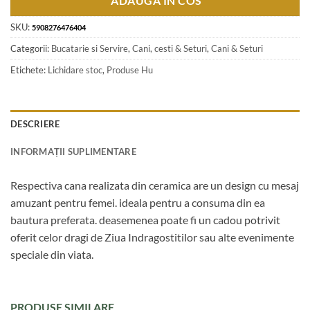
ADAUGA IN COS
SKU:
5908276476404
Categorii:
Bucatarie si Servire
,
Cani, cesti & Seturi
,
Cani & Seturi
Etichete:
Lichidare stoc
,
Produse Hu
DESCRIERE
INFORMAȚII SUPLIMENTARE
Respectiva cana realizata din ceramica are un design cu mesaj
amuzant pentru femei. ideala pentru a consuma din ea
bautura preferata. deasemenea poate fi un cadou potrivit
oferit celor dragi de Ziua Indragostitilor sau alte evenimente
speciale din viata.
PRODUSE SIMILARE