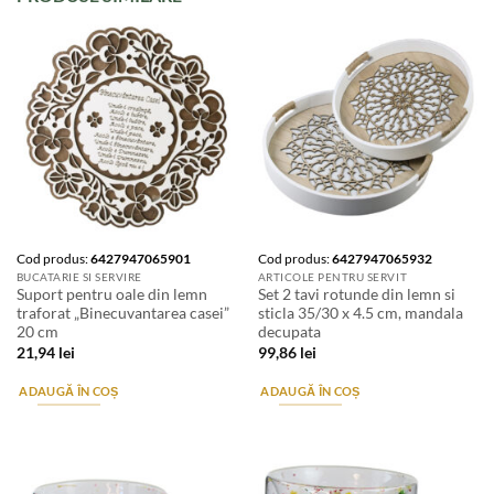
Cod produs:
6427947065901
Cod produs:
6427947065932
BUCATARIE SI SERVIRE
ARTICOLE PENTRU SERVIT
Suport pentru oale din lemn
Set 2 tavi rotunde din lemn si
traforat „Binecuvantarea casei”
sticla 35/30 x 4.5 cm, mandala
20 cm
decupata
21,94
lei
99,86
lei
ADAUGĂ ÎN COȘ
ADAUGĂ ÎN COȘ