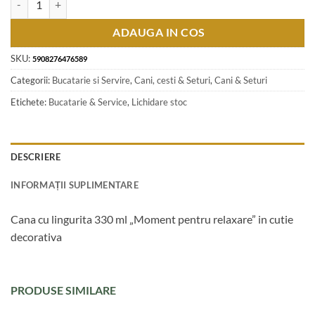
ADAUGA IN COS
SKU:
5908276476589
Categorii:
Bucatarie si Servire
,
Cani, cesti & Seturi
,
Cani & Seturi
Etichete:
Bucatarie & Service
,
Lichidare stoc
DESCRIERE
INFORMAȚII SUPLIMENTARE
Cana cu lingurita 330 ml „Moment pentru relaxare” in cutie
decorativa
PRODUSE SIMILARE