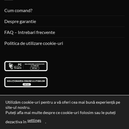
Cum comand?
Despre garantie
FAQ – Intrebari frecvente
Politica de utilizare cookie-uri
Utilizăm cookie-uri pentru a vă oferi cea mai bună experiență pe
site-ul nostru.
Visa
MasterCard
Cash
Puteți afla mai multe despre ce cookie-uri folosim sau le puteți
On
settings
Data si ora ultimei actualizari al stocului si ale preturilor: 29-12-
dezactiva în
.
Delivery
2023 06:45:56