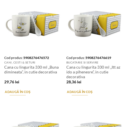
Cod produs:
5908276476572
Cod produs:
5908276476619
CANI, CESTI & SETURI
BUCATARIE SI SERVIRE
Cana cu lingurita 330 ml „Buna
Cana cu lingurita 330 ml „Itt az
dimineata”, in cutie decorativa
ido a pihenesre”, in cutie
decorativa
29,76
lei
28,36
lei
ADAUGĂ ÎN COȘ
ADAUGĂ ÎN COȘ