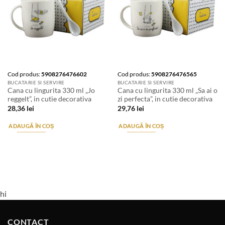
Cod produs:
5908276476602
Cod produs:
5908276476565
BUCATARIE SI SERVIRE
BUCATARIE SI SERVIRE
Cana cu lingurita 330 ml „Jo
Cana cu lingurita 330 ml „Sa ai o
reggelt”, in cutie decorativa
zi perfecta”, in cutie decorativa
28,36
lei
29,76
lei
ADAUGĂ ÎN COȘ
ADAUGĂ ÎN COȘ
hi
CONTACT