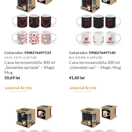
Cod produs:
5908276497133
Cod produs:
5908276497140
CANI, CESTI & SETURI
BUCATARIE SI SERVIRE
Cana termosensibila 300 ml
Cana termosensibila 300 ml
„Szivembe zartalak” – Magic
„Uzeneted van” – Magic Mug
Mug
50,69
lei
41,60
lei
ADAUGĂ ÎN COȘ
ADAUGĂ ÎN COȘ