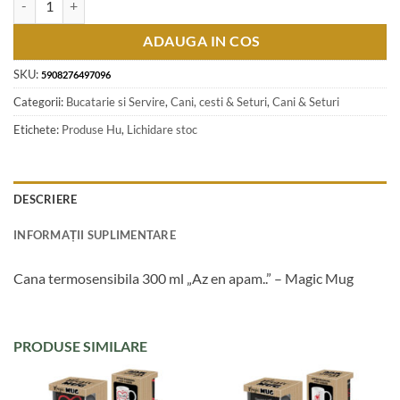
ADAUGA IN COS
SKU:
5908276497096
Categorii:
Bucatarie si Servire
,
Cani, cesti & Seturi
,
Cani & Seturi
Etichete:
Produse Hu
,
Lichidare stoc
DESCRIERE
INFORMAȚII SUPLIMENTARE
Cana termosensibila 300 ml „Az en apam..” – Magic Mug
PRODUSE SIMILARE