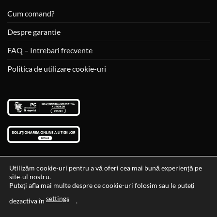
Cum comand?
Despre garantie
FAQ – Intrebari frecvente
Politica de utilizare cookie-uri
Utilizăm cookie-uri pentru a vă oferi cea mai bună experiență pe
site-ul nostru.
Visa
MasterCard
Cash
Puteți afla mai multe despre ce cookie-uri folosim sau le puteți
On
settings
Data si ora ultimei actualizari al stocului si ale preturilor: 29-12-
dezactiva în
.
Delivery
2023 06:45:56