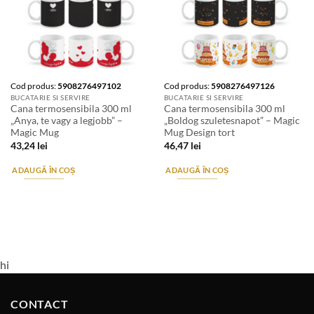
Cod produs:
5908276497102
Cod produs:
5908276497126
BUCATARIE SI SERVIRE
BUCATARIE SI SERVIRE
Cana termosensibila 300 ml
Cana termosensibila 300 ml
„Anya, te vagy a legjobb” –
„Boldog szuletesnapot” – Magic
Magic Mug
Mug Design tort
43,24
lei
46,47
lei
ADAUGĂ ÎN COȘ
ADAUGĂ ÎN COȘ
hi
CONTACT