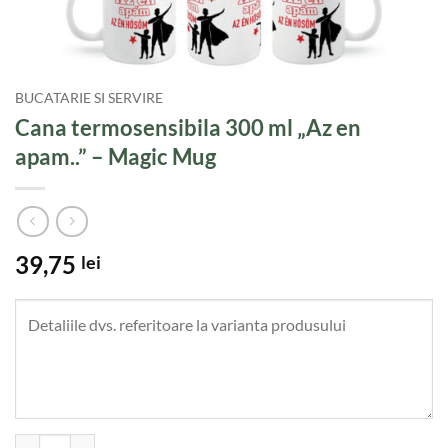
BUCATARIE SI SERVIRE
Cana termosensibila 300 ml „Az en
apam..” – Magic Mug
39,75
lei
Cantitate Cana termosensibila 300 ml "Az en apam.." - Magic Mug