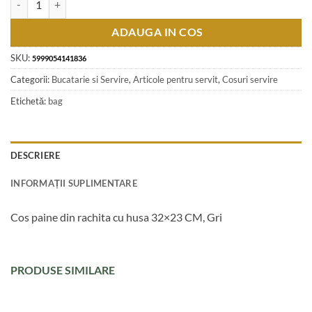
ADAUGA IN COS
SKU:
5999054141836
Categorii:
Bucatarie si Servire
,
Articole pentru servit
,
Cosuri servire
Etichetă:
bag
DESCRIERE
INFORMAȚII SUPLIMENTARE
Cos paine din rachita cu husa 32×23 CM, Gri
PRODUSE SIMILARE