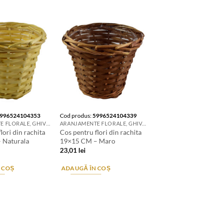
996524104353
Cod produs:
5996524104339
ARANJAMENTE FLORALE, GHIVECE, SUPORTURI DE FLORI & ACCESORII
ARANJAMENTE FLORALE, GHIVECE, SUPORTURI DE FLORI & ACCESORII
lori din rachita
Cos pentru flori din rachita
 Naturala
19×15 CM – Maro
23,01
lei
 COȘ
ADAUGĂ ÎN COȘ