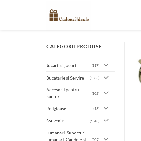
Skip
to
content
CATEGORII PRODUSE
Jucarii si jocuri
(117)
Bucatarie si Servire
(1083)
Accesorii pentru
(102)
bauturi
Religioase
(18)
Souvenir
(1043)
Lumanari. Suporturi
lumanari. Candele si
(209)