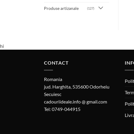
Produse artizanale
(127)
hi
CONTACT
INF
Romania
Poli
jud. Harghita, 535600 Odorheiu
Term
Secuiesc
cadouriideale.info @ gmail.com
Poli
Tel: 0749-044915
Livr