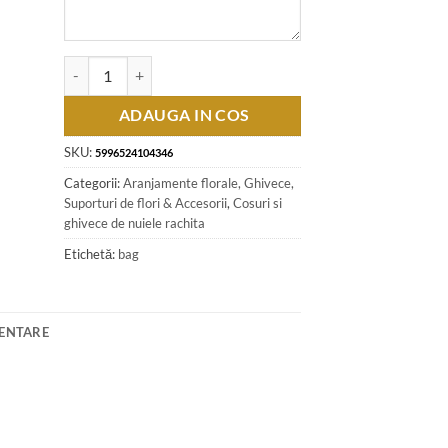
Cantitate Cos pentru flori din rachita 19x15 CM - Maro inchis
ADAUGA IN COS
SKU:
5996524104346
Categorii:
Aranjamente florale, Ghivece,
Suporturi de flori & Accesorii
,
Cosuri si
ghivece de nuiele rachita
Etichetă:
bag
MENTARE