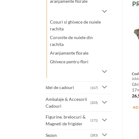
aranjamente florale
P
Cosuri si ghivece de nuiele
rachita
Coronite de nuiele din
rachita
Aranjamente florale
Ghivece pentru flori
Cod
Ghi
Idei de cadouri
(167)
17
26
Ambalaje & Accesorii
(203)
Cadouri
AD
Figurine. brelocuri &
(171)
Magneti de frigider
Sezon
(283)