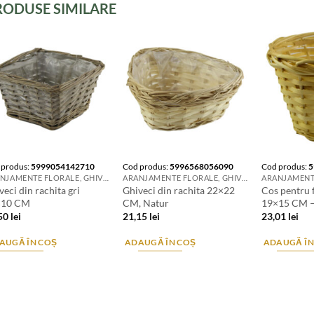
RODUSE SIMILARE
 produs:
5999054142710
Cod produs:
5996568056090
Cod produs:
5
ARANJAMENTE FLORALE, GHIVECE, SUPORTURI DE FLORI & ACCESORII
ARANJAMENTE FLORALE, GHIVECE, SUPORTURI DE FLORI & ACCESORII
veci din rachita gri
Ghiveci din rachita 22×22
Cos pentru f
×10 CM
CM, Natur
19×15 CM –
,50
lei
21,15
lei
23,01
lei
AUGĂ ÎN COȘ
ADAUGĂ ÎN COȘ
ADAUGĂ ÎN