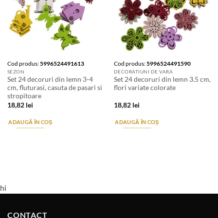
Cod produs:
5996524491613
Cod produs:
5996524491590
SEZON
DECORATIUNI DE VARA
Set 24 decoruri din lemn 3-4
Set 24 decoruri din lemn 3.5 cm,
cm, fluturasi, casuta de pasari si
flori variate colorate
stropitoare
18,82
lei
18,82
lei
ADAUGĂ ÎN COȘ
ADAUGĂ ÎN COȘ
hi
CONTACT