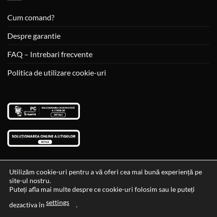
Cum comand?
Despre garantie
FAQ – Intrebari frecvente
Politica de utilizare cookie-uri
Utilizăm cookie-uri pentru a vă oferi cea mai bună experiență pe
site-ul nostru.
Visa
MasterCard
Cash
Puteți afla mai multe despre ce cookie-uri folosim sau le puteți
On
settings
Data si ora ultimei actualizari al stocului si ale preturilor: 29-12-
dezactiva în
.
Delivery
2023 06:45:56