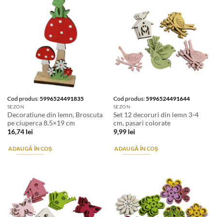
Cod produs:
5996524491835
Cod produs:
5996524491644
SEZON
SEZON
Decoratiune din lemn, Broscuta
Set 12 decoruri din lemn 3-4
pe ciuperca 8.5×19 cm
cm, pasari colorate
16,74
lei
9,99
lei
ADAUGĂ ÎN COȘ
ADAUGĂ ÎN COȘ