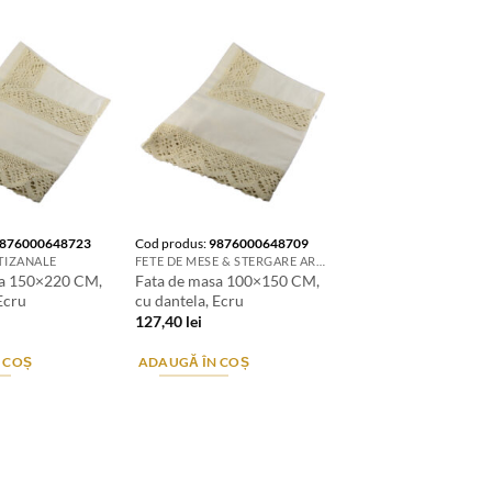
876000648723
Cod produs:
9876000648709
TIZANALE
FETE DE MESE & STERGARE ARTIZANALE
sa 150×220 CM,
Fata de masa 100×150 CM,
Ecru
cu dantela, Ecru
127,40
lei
 COȘ
ADAUGĂ ÎN COȘ