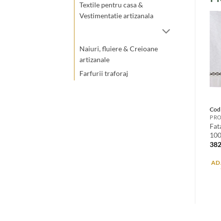
Textile pentru casa &
Vestimentatie artizanala
Naiuri, fluiere & Creioane
artizanale
Farfurii traforaj
Cod
PRO
Fat
10
38
AD