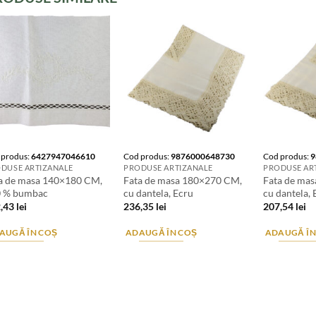
 produs:
6427947046610
Cod produs:
9876000648730
Cod produs:
9
DUSE ARTIZANALE
PRODUSE ARTIZANALE
PRODUSE AR
a de masa 140×180 CM,
Fata de masa 180×270 CM,
Fata de ma
0 % bumbac
cu dantela, Ecru
cu dantela, 
2,43
lei
236,35
lei
207,54
lei
AUGĂ ÎN COȘ
ADAUGĂ ÎN COȘ
ADAUGĂ ÎN