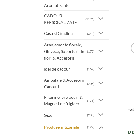
Aromatizante
CADOURI
(1196)
PERSONALIZATE
Casa si Gradina
(340)
Aranjamente florale,
Ghivece, Suporturi de
(173)
flori & Accesorii
Idei de cadouri
(167)
Ambalaje & Accesorii
(203)
Cadouri
Figurine. brelocuri &
(171)
Magneti de frigider
Fat
Sezon
(283)
Produse artizanale
(127)
P