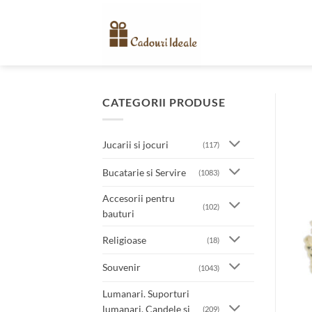
Skip
to
content
CATEGORII PRODUSE
Jucarii si jocuri
(117)
Bucatarie si Servire
(1083)
Accesorii pentru
(102)
bauturi
Religioase
(18)
Souvenir
(1043)
Lumanari. Suporturi
lumanari. Candele si
(209)