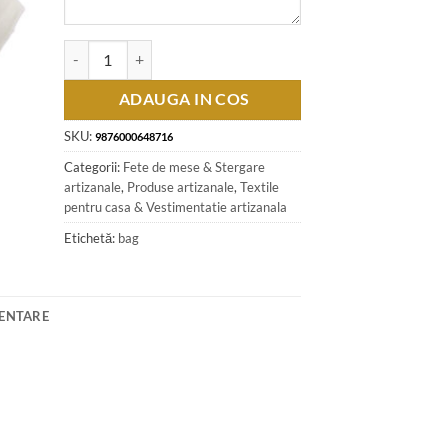
Cantitate Fata de masa 130x180 CM, cu dantela, Ecru
ADAUGA IN COS
SKU:
9876000648716
Categorii:
Fete de mese & Stergare
artizanale
,
Produse artizanale
,
Textile
pentru casa & Vestimentatie artizanala
Etichetă:
bag
MENTARE