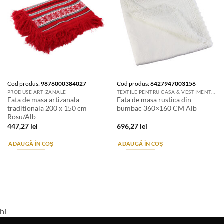
Cod produs:
9876000384027
Cod produs:
6427947003156
PRODUSE ARTIZANALE
TEXTILE PENTRU CASA & VESTIMENTATIE ARTIZANALA
Fata de masa artizanala
Fata de masa rustica din
traditionala 200 x 150 cm
bumbac 360×160 CM Alb
Rosu/Alb
447,27
lei
696,27
lei
ADAUGĂ ÎN COȘ
ADAUGĂ ÎN COȘ
hi