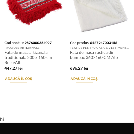
Cod produs:
9876000384027
Cod produs:
6427947003156
PRODUSE ARTIZANALE
TEXTILE PENTRU CASA & VESTIMENTATIE ARTIZANALA
Fata de masa artizanala
Fata de masa rustica din
traditionala 200 x 150 cm
bumbac 360×160 CM Alb
Rosu/Alb
447,27
lei
696,27
lei
ADAUGĂ ÎN COȘ
ADAUGĂ ÎN COȘ
hi