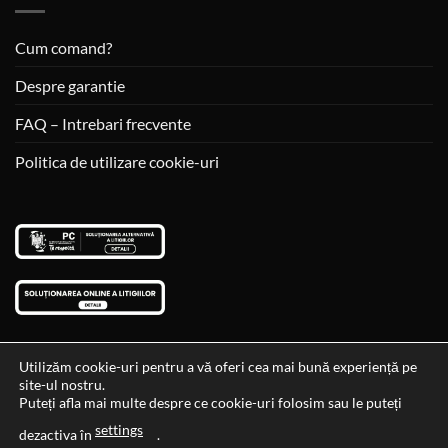
Cum comand?
Despre garantie
FAQ – Intrebari frecvente
Politica de utilizare cookie-uri
Utilizăm cookie-uri pentru a vă oferi cea mai bună experiență pe
site-ul nostru.
Visa
MasterCard
Cash
Puteți afla mai multe despre ce cookie-uri folosim sau le puteți
On
settings
Data si ora ultimei actualizari al stocului si ale preturilor: 29-12-
dezactiva în
.
Delivery