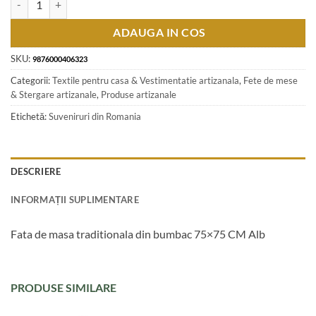
ADAUGA IN COS
SKU:
9876000406323
Categorii:
Textile pentru casa & Vestimentatie artizanala
,
Fete de mese
& Stergare artizanale
,
Produse artizanale
Etichetă:
Suveniruri din Romania
DESCRIERE
INFORMAȚII SUPLIMENTARE
Fata de masa traditionala din bumbac 75×75 CM Alb
PRODUSE SIMILARE