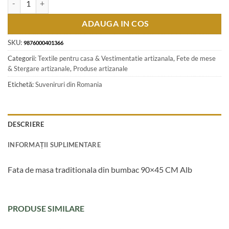
ADAUGA IN COS
SKU:
9876000401366
Categorii:
Textile pentru casa & Vestimentatie artizanala
,
Fete de mese
& Stergare artizanale
,
Produse artizanale
Etichetă:
Suveniruri din Romania
DESCRIERE
INFORMAȚII SUPLIMENTARE
Fata de masa traditionala din bumbac 90×45 CM Alb
PRODUSE SIMILARE