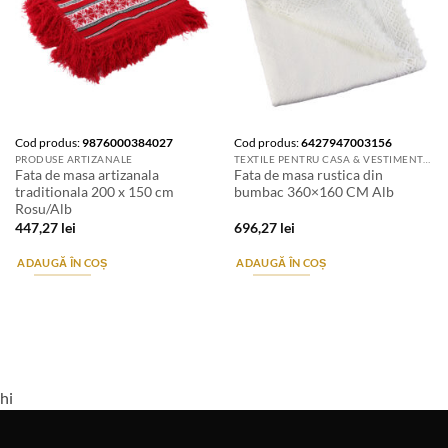
Cod produs:
9876000384027
Cod produs:
6427947003156
PRODUSE ARTIZANALE
TEXTILE PENTRU CASA & VESTIMENTATIE ARTIZANALA
Fata de masa artizanala
Fata de masa rustica din
traditionala 200 x 150 cm
bumbac 360×160 CM Alb
Rosu/Alb
447,27
lei
696,27
lei
ADAUGĂ ÎN COȘ
ADAUGĂ ÎN COȘ
hi