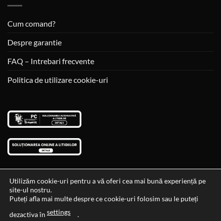
Cum comand?
Despre garantie
FAQ – Intrebari frecvente
Politica de utilizare cookie-uri
Utilizăm cookie-uri pentru a vă oferi cea mai bună experiență pe
site-ul nostru.
Visa
MasterCard
Cash
Puteți afla mai multe despre ce cookie-uri folosim sau le puteți
On
settings
Data si ora ultimei actualizari al stocului si ale preturilor: 29-12-
dezactiva în
.
Delivery