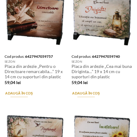
Cod produs:
6427947059757
Cod produs:
6427947059740
SEZON
SEZON
Placa din ardezie „Pentru o
Placa din ardezie „Cea mai buna
Directoare remarcabila…” 19 x
Diriginta…” 19 x 14 cm cu
14 cm cu suporturi din plastic
suporturi din plastic
59,04
lei
59,04
lei
ADAUGĂ ÎN COȘ
ADAUGĂ ÎN COȘ