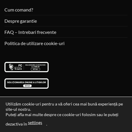
Cum comand?
Despre garantie
FAQ – Intrebari frecvente
Politica de utilizare cookie-uri
Utilizăm cookie-uri pentru a vă oferi cea mai bună experiență pe
site-ul nostru.
Visa
MasterCard
Cash
Puteți afla mai multe despre ce cookie-uri folosim sau le puteți
On
settings
Data si ora ultimei actualizari al stocului si ale preturilor: 29-12-
dezactiva în
.
Delivery
2023 06:45:56