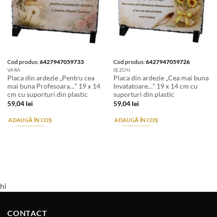
Cod produs:
6427947059733
Cod produs:
6427947059726
VARA
SEZON
Placa din ardezie „Pentru cea
Placa din ardezie „Cea mai buna
mai buna Profesoara…” 19 x 14
Invatatoare…” 19 x 14 cm cu
cm cu suporturi din plastic
suporturi din plastic
59,04
lei
59,04
lei
ADAUGĂ ÎN COȘ
ADAUGĂ ÎN COȘ
hi
CONTACT