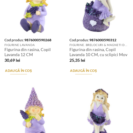
Cod produs:
9876000590268
Cod produs:
9876000590312
FIGURINE LAVANDA
FIGURINE. BRELOCURI & MAGNETI DE FRIGIDER
Figurina din rasina, Copil
Figurina din rasina, Copil
Lavanda 12 CM
Lavanda 10 CM, cu sclipici Mov
30,69
lei
25,35
lei
ADAUGĂ ÎN COȘ
ADAUGĂ ÎN COȘ