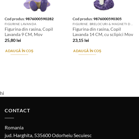
Cod produs:
9876000590282
Cod produs:
9876000590305
FIGURINE LAVANDA
FIGURINE. BRELOCURI & MAGNETI DE FRIGIDER
Figurina din rasina, Copil
Figurina din rasina, Copil
Lavanda 9 CM, Mov
Lavanda 14 CM, cu sclipici Mov
25,80
lei
23,15
lei
ADAUGĂ ÎN COȘ
ADAUGĂ ÎN COȘ
hi
CONTACT
Romania
jud. Harghita, 535600 Odorheiu Secuiesc