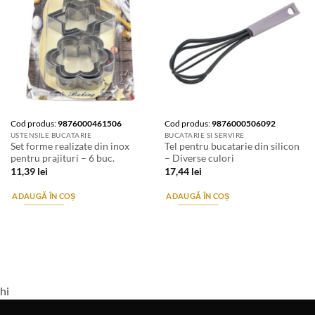
Cod produs:
9876000461506
Cod produs:
9876000506092
USTENSILE BUCATARIE
BUCATARIE SI SERVIRE
Set forme realizate din inox
Tel pentru bucatarie din silicon
pentru prajituri – 6 buc.
– Diverse culori
11,39
lei
17,44
lei
ADAUGĂ ÎN COȘ
ADAUGĂ ÎN COȘ
hi