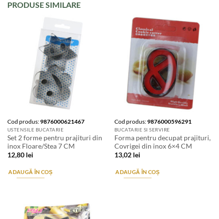
PRODUSE SIMILARE
Cod produs:
9876000621467
Cod produs:
9876000596291
USTENSILE BUCATARIE
BUCATARIE SI SERVIRE
Set 2 forme pentru prajituri din
Forma pentru decupat prajituri,
inox Floare/Stea 7 CM
Covrigei din inox 6×4 CM
12,80
lei
13,02
lei
ADAUGĂ ÎN COȘ
ADAUGĂ ÎN COȘ