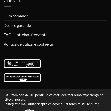
CLIENTI
Cum comand?
Despre garantie
FAQ – Intrebari frecvente
Politica de utilizare cookie-uri
Utilizăm cookie-uri pentru a vă oferi cea mai bună experiență pe
site-ul nostru.
Visa
MasterCard
Cash
Puteți afla mai multe despre ce cookie-uri folosim sau le puteți
On
settings
Data si ora ultimei actualizari al stocului si ale preturilor: 29-12-