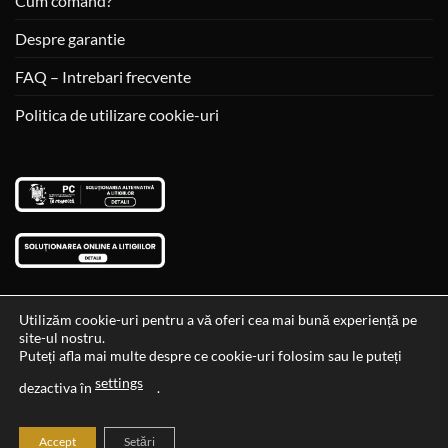
Cum comand?
Despre garantie
FAQ – Intrebari frecvente
Politica de utilizare cookie-uri
Utilizăm cookie-uri pentru a vă oferi cea mai bună experiență pe
site-ul nostru.
Visa
MasterCard
Cash
Puteți afla mai multe despre ce cookie-uri folosim sau le puteți
On
settings
Data si ora ultimei actualizari al stocului si ale preturilor: 29-12-
dezactiva în
.
Delivery
2023 06:45:56
Accept
Setări