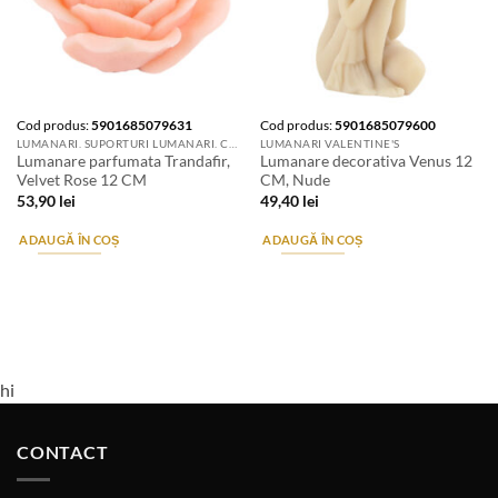
Cod produs:
5901685079631
Cod produs:
5901685079600
LUMANARI. SUPORTURI LUMANARI. CANDELE SI AROMATIZANTE
LUMANARI VALENTINE'S
Lumanare parfumata Trandafir,
Lumanare decorativa Venus 12
Velvet Rose 12 CM
CM, Nude
53,90
lei
49,40
lei
ADAUGĂ ÎN COȘ
ADAUGĂ ÎN COȘ
hi
CONTACT