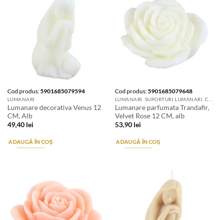
Cod produs:
5901685079594
Cod produs:
5901685079648
LUMANARI
LUMANARI. SUPORTURI LUMANARI. CANDELE SI AROMATIZANTE
Lumanare decorativa Venus 12
Lumanare parfumata Trandafir,
CM, Alb
Velvet Rose 12 CM, alb
49,40
lei
53,90
lei
ADAUGĂ ÎN COȘ
ADAUGĂ ÎN COȘ