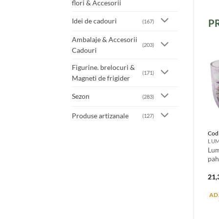
flori & Accesorii
Idei de cadouri
P
(167)
Ambalaje & Accesorii
(203)
Cadouri
Figurine. brelocuri &
(171)
Magneti de frigider
Sezon
(283)
Produse artizanale
(127)
Cod
Lum
pah
21
AD