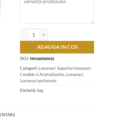
Cantitate Lumanare parfumata in pahar 150 gr - Angel wings
ADAUGA IN COS
SKU:
5901685069632
Categorii:
Lumanari. Suporturi lumanari.
Candele si Aromatizante
,
Lumanari
,
Lumanari parfumate
Etichetă:
bag
MENTARE