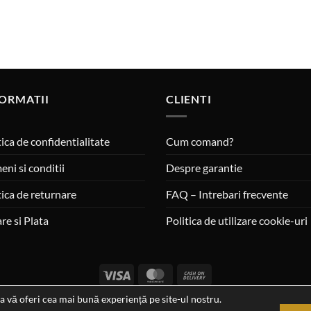
ORMATII
CLIENTI
tica de confidentialitate
Cum comand?
eni si conditii
Despre garantie
tica de returnare
FAQ – Intrebari frecvente
are si Plata
Politica de utilizare cookie-uri
Visa
MasterCard
Cash
On
a vă oferi cea mai bună experiență pe site-ul nostru.
a si ora ultimei actualizari al stocului si ale preturilor: 29-12-2023 06:4
Delivery