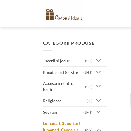
Skip
to
content
CATEGORII PRODUSE
Jucarii si jocuri
(117)
Bucatarie si Servire
(1083)
Accesorii pentru
(102)
bauturi
Religioase
(18)
Souvenir
(1043)
Lumanari. Suporturi
lumanari. Candele si
(209)