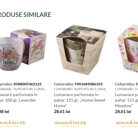
RODUSE SIMILARE
 produs:
8588005362122
Cod produs:
5901685086103
Cod produs:
5
LUMANARI. SUPORTURI LUMANARI. CANDELE SI AROMATIZANTE
LUMANARI. SUPORTURI LUMANARI. CANDELE SI AROMATIZANTE
anare parfumata in
Lumanare parfumata in
Lumanare p
ar 100 gr, Lavender
pahar 115 gr, „Home Sweet
pahar 115 g
Home”
Meadow”
,38
lei
28,61
lei
28,61
lei
AUGĂ ÎN COȘ
ADAUGĂ ÎN COȘ
ADAUGĂ ÎN