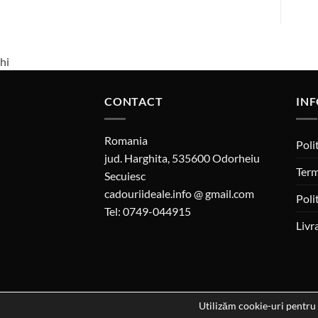
hi
CONTACT
INF
Romania
Poli
jud. Harghita, 535600 Odorheiu
Term
Secuiesc
cadouriideale.info @ gmail.com
Poli
Tel: 0749-044915
Livr
Utilizăm cookie-uri pentru 
Dat