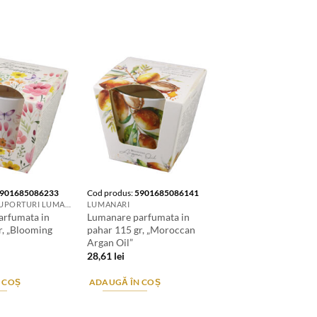
901685086233
Cod produs:
5901685086141
LUMANARI. SUPORTURI LUMANARI. CANDELE SI AROMATIZANTE
LUMANARI
arfumata in
Lumanare parfumata in
r, „Blooming
pahar 115 gr, „Moroccan
Argan Oil”
28,61
lei
 COȘ
ADAUGĂ ÎN COȘ