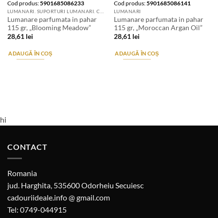
Cod produs:
5901685086233
Cod produs:
5901685086141
LUMANARI. SUPORTURI LUMANARI. CANDELE SI AROMATIZANTE
LUMANARI
Lumanare parfumata in pahar
Lumanare parfumata in pahar
115 gr, „Blooming Meadow”
115 gr, „Moroccan Argan Oil”
28,61
lei
28,61
lei
ADAUGĂ ÎN COȘ
ADAUGĂ ÎN COȘ
hi
CONTACT
Romania
jud. Harghita, 535600 Odorheiu Secuiesc
cadouriideale.info @ gmail.com
Tel: 0749-044915