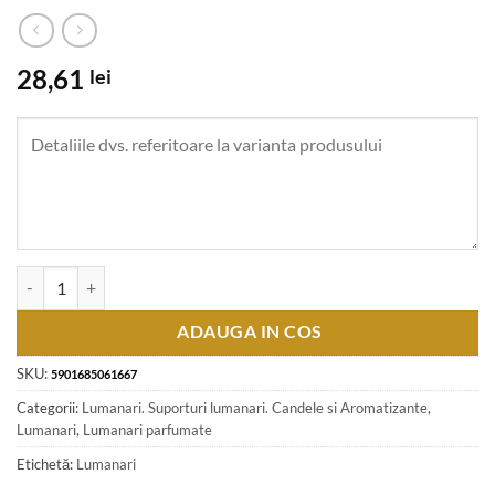
28,61
lei
Cantitate Lumanare parfumata in pahar de sticla - cu aroma de Fructe 
ADAUGA IN COS
SKU:
5901685061667
Categorii:
Lumanari. Suporturi lumanari. Candele si Aromatizante
,
Lumanari
,
Lumanari parfumate
Etichetă:
Lumanari