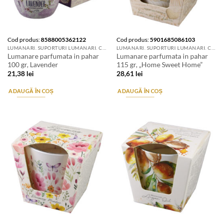
Cod produs:
8588005362122
Cod produs:
5901685086103
LUMANARI. SUPORTURI LUMANARI. CANDELE SI AROMATIZANTE
LUMANARI. SUPORTURI LUMANARI. CANDELE SI AROMATIZANTE
Lumanare parfumata in pahar
Lumanare parfumata in pahar
100 gr, Lavender
115 gr, „Home Sweet Home”
21,38
lei
28,61
lei
ADAUGĂ ÎN COȘ
ADAUGĂ ÎN COȘ