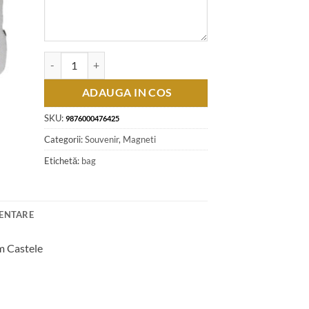
Cantitate Magnet de frigider din plastic cu aspect metalic "Ro
ADAUGA IN COS
SKU:
9876000476425
Categorii:
Souvenir
,
Magneti
Etichetă:
bag
MENTARE
cm Castele