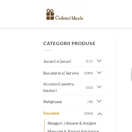
Skip
to
content
CATEGORII PRODUSE
Jucarii si jocuri
(117)
Bucatarie si Servire
(1083)
Accesorii pentru
(102)
bauturi
Religioase
(18)
Souvenir
(1043)
Steaguri. riboane & Insigne
Mascote & Papusi folclorice