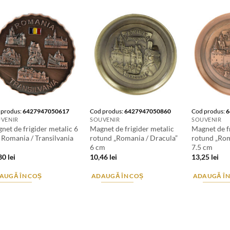
 produs:
6427947050617
Cod produs:
6427947050860
Cod produs:
6
VENIR
SOUVENIR
SOUVENIR
net de frigider metalic 6
Magnet de frigider metalic
Magnet de f
 Romania / Transilvania
rotund „Romania / Dracula”
rotund „Rom
6 cm
7.5 cm
,80
lei
10,46
lei
13,25
lei
AUGĂ ÎN COȘ
ADAUGĂ ÎN COȘ
ADAUGĂ ÎN