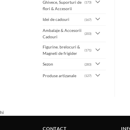
Ghivece, Suporturi de
(173)
flori & Accesorii
Idei de cadouri
(167)
Ambalaje & Accesorii
(203)
Cadouri
Figurine. brelocuri &
(171)
Magneti de frigider
Sezon
(283)
Produse artizanale
(127)
hi
CONTACT
INF