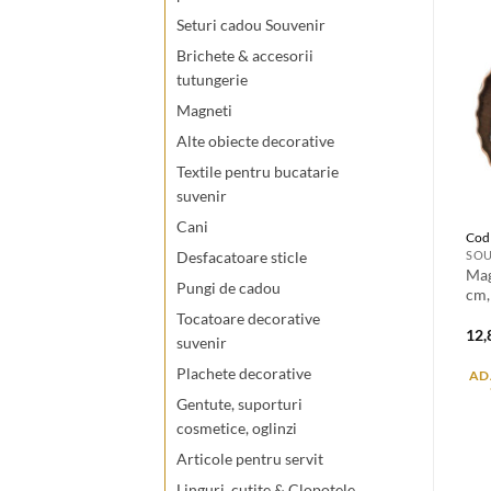
Seturi cadou Souvenir
Brichete & accesorii
tutungerie
Magneti
Alte obiecte decorative
Textile pentru bucatarie
suvenir
Cani
Cod
SOU
Desfacatoare sticle
Mag
Pungi de cadou
cm,
Tocatoare decorative
12
suvenir
Plachete decorative
AD
Gentute, suporturi
cosmetice, oglinzi
Articole pentru servit
Linguri. cutite & Clopotele