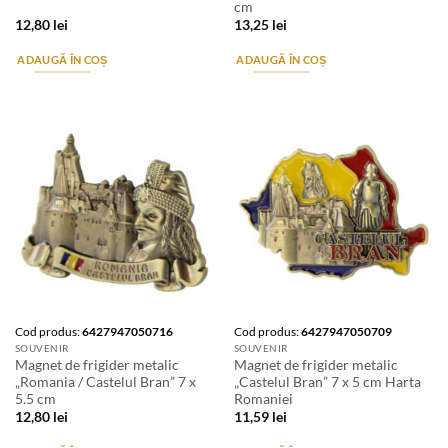
cm
12,80
lei
13,25
lei
ADAUGĂ ÎN COȘ
ADAUGĂ ÎN COȘ
Cod produs:
6427947050716
Cod produs:
6427947050709
SOUVENIR
SOUVENIR
Magnet de frigider metalic
Magnet de frigider metalic
„Romania / Castelul Bran” 7 x
„Castelul Bran” 7 x 5 cm Harta
5.5 cm
Romaniei
12,80
lei
11,59
lei