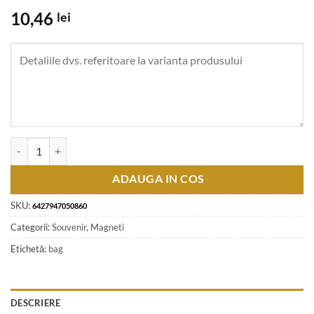
10,46
lei
Cantitate Magnet de frigider metalic rotund "Romania / Dracula" 6 cm
ADAUGA IN COS
SKU:
6427947050860
Categorii:
Souvenir
,
Magneti
Etichetă:
bag
DESCRIERE