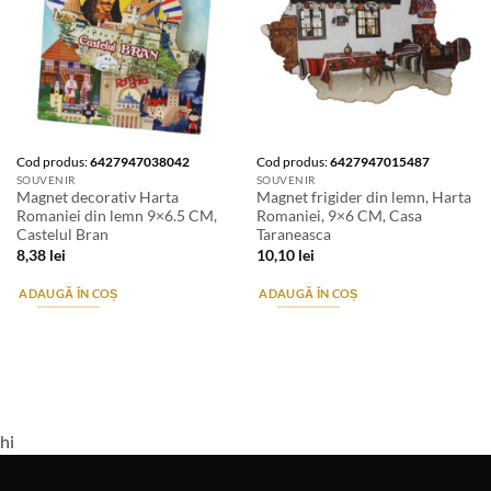
Cod produs:
6427947038042
Cod produs:
6427947015487
SOUVENIR
SOUVENIR
Magnet decorativ Harta
Magnet frigider din lemn, Harta
Romaniei din lemn 9×6.5 CM,
Romaniei, 9×6 CM, Casa
Castelul Bran
Taraneasca
8,38
lei
10,10
lei
ADAUGĂ ÎN COȘ
ADAUGĂ ÎN COȘ
hi