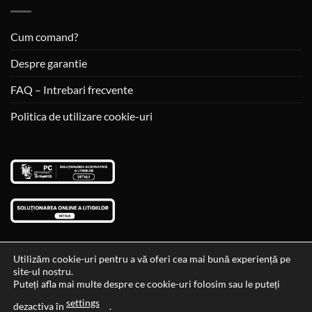
Cum comand?
Despre garantie
FAQ – Intrebari frecvente
Politica de utilizare cookie-uri
Utilizăm cookie-uri pentru a vă oferi cea mai bună experiență pe
site-ul nostru.
Visa
MasterCard
Cash
Puteți afla mai multe despre ce cookie-uri folosim sau le puteți
On
settings
Data si ora ultimei actualizari al stocului si ale preturilor: 29-12-
dezactiva în
.
Delivery