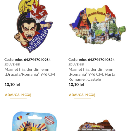
Cod produs:
6427947040984
Cod produs:
6427947040854
SOUVENIR
SOUVENIR
Magnet frigider din lemn
Magnet frigider din lemn
„Dracula/Romania” 9×6 CM
„Romania” 9×6 CM, Harta
Romaniei, Castele
10,10
lei
10,10
lei
ADAUGĂ ÎN COȘ
ADAUGĂ ÎN COȘ